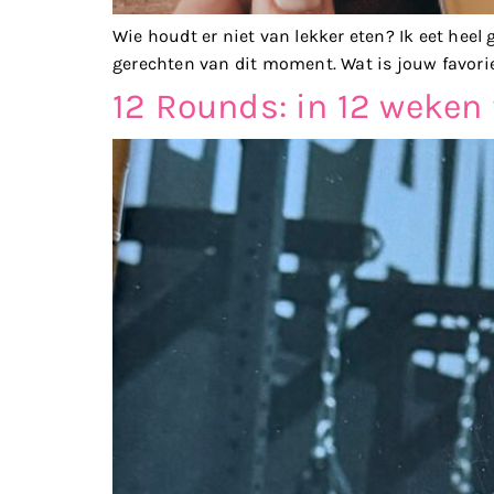
Wie houdt er niet van lekker eten? Ik eet heel
gerechten van dit moment. Wat is jouw favori
12 Rounds: in 12 weken f