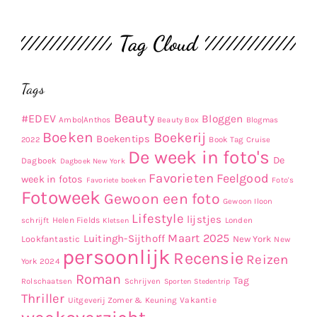
Tag Cloud
Tags
Beauty
#EDEV
Bloggen
Ambo|Anthos
Beauty Box
Blogmas
Boeken
Boekerij
Boekentips
Book Tag
2022
Cruise
De week in foto's
De
Dagboek
Dagboek New York
Favorieten
Feelgood
week in fotos
Favoriete boeken
Foto's
Fotoweek
Gewoon een foto
Gewoon Iloon
Lifestyle
lijstjes
Helen Fields
Londen
schrijft
Kletsen
Maart 2025
Luitingh-Sijthoff
Lookfantastic
New York
New
persoonlijk
Recensie
Reizen
York 2024
Roman
Tag
Rolschaatsen
Schrijven
Sporten
Stedentrip
Thriller
Uitgeverij Zomer & Keuning
Vakantie