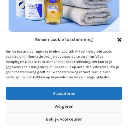
Beheer cookie toestemming
Om de beste ervaringen te bieden, gebruik ik technologieën zoals
cookies om informatie over je apparaat op te slaan en/of te
raadplegen. Door in te stemmen met deze technologieën kan ik je
gegevens zoals surfgedrag of unieke ID's op deze site verwerken. Als je
geen toestemming geeft of uw toestemming intrekt, kan dit een
nadelige invloed hebben op bepaalde functies en mogelijkheden.
Accepteren
Gewoon Iloon
Weigeren
Zie ik je op
Instagram
?
Bekijk voorkeuren