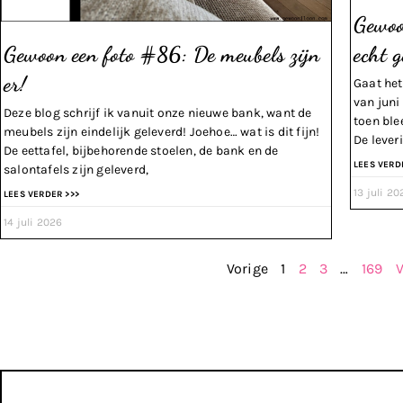
Gewoo
Gewoon een foto #86: De meubels zijn
echt 
er!
Gaat het
van jun
Deze blog schrijf ik vanuit onze nieuwe bank, want de
toen ble
meubels zijn eindelijk geleverd! Joehoe… wat is dit fijn!
De lever
De eettafel, bijbehorende stoelen, de bank en de
LEES VERD
salontafels zijn geleverd,
13 juli 20
LEES VERDER >>>
14 juli 2026
Vorige
1
2
3
…
169
V