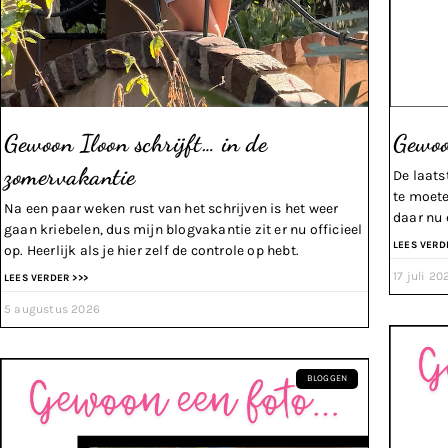
Gewoon Iloon schrijft… in de
Gewoo
zomervakantie
De laats
te moete
Na een paar weken rust van het schrijven is het weer
daar nu 
gaan kriebelen, dus mijn blogvakantie zit er nu officieel
LEES VERD
op. Heerlijk als je hier zelf de controle op hebt.
17 juli 20
LEES VERDER >>>
5 augustus 2026
BLOGGEN