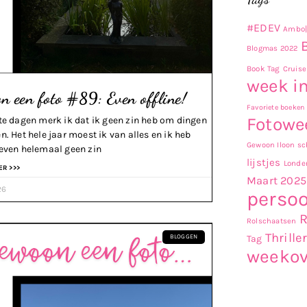
#EDEV
Ambo|
Blogmas 2022
Book Tag
Cruise
week in
n een foto #89: Even offline!
Favoriete boeken
Fotowe
te dagen merk ik dat ik geen zin heb om dingen
n. Het hele jaar moest ik van alles en ik heb
Gewoon Iloon sch
even helemaal geen zin
lijstjes
Londe
ER >>>
Maart 2025
26
persoo
Rolschaatsen
Thrille
Tag
BLOGGEN
weekov