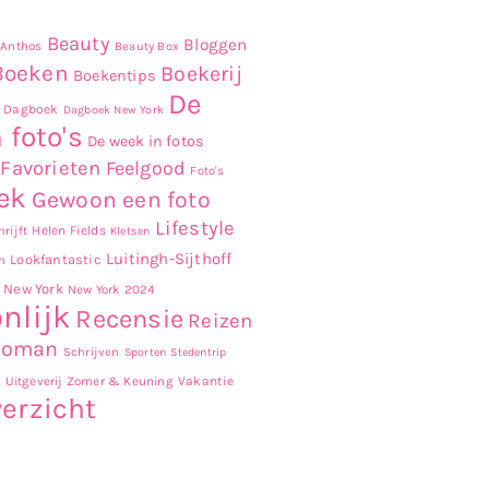
Beauty
Bloggen
Anthos
Beauty Box
Boeken
Boekerij
Boekentips
De
Dagboek
Dagboek New York
 foto's
De week in fotos
Favorieten
Feelgood
Foto's
ek
Gewoon een foto
Lifestyle
Helen Fields
rijft
Kletsen
Luitingh-Sijthoff
Lookfantastic
n
New York
New York 2024
nlijk
Recensie
Reizen
Roman
Schrijven
Sporten
Stedentrip
r
Uitgeverij Zomer & Keuning
Vakantie
erzicht