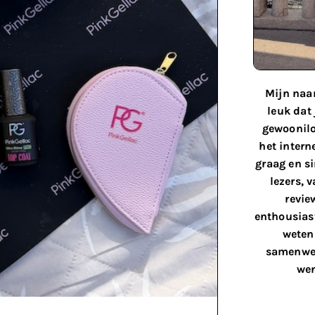
Mijn naam
leuk dat
gewoonilo
het interne
graag en s
lezers, 
revie
enthousiast
weten 
samenwer
wen