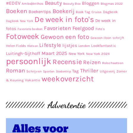
Beauty
#EDEV
Bloggen
Ambo|Anthos
Beauty Box
Blogmas 2022
Boeken
Boekerij
Boekentips
Book Tag
Dagboek
Cruise
De week in foto's
De week in
Dagboek New York
Favorieten
Feelgood
fotos
Favoriete boeken
Foto's
Fotoweek
Gewoon een foto
Gewoon Iloon schrijft
Lifestyle
lijstjes
Lookfantastic
Helen Fields
Londen
Kletsen
Maart 2025
Luitingh-Sijthoff
New York
New York 2024
persoonlijk
Recensie
Reizen
Rolschaatsen
Roman
Thriller
Tag
Uitgeverij Zomer
Schrijven
Sporten
Stedentrip
weekoverzicht
& Keuning
Vakantie
Advertentie