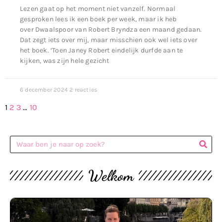
Lezen gaat op het moment niet vanzelf. Normaal
gesproken lees ik een boek per week, maar ik heb
over Dwaalspoor van Robert Bryndza een maand gedaan.
Dat zegt iets over mij, maar misschien ook wel iets over
het boek. ‘Toen Janey Robert eindelijk durfde aan te
kijken, was zijn hele gezicht
6 december 2024
2 reacties
1
2
3
…
10
Welkom