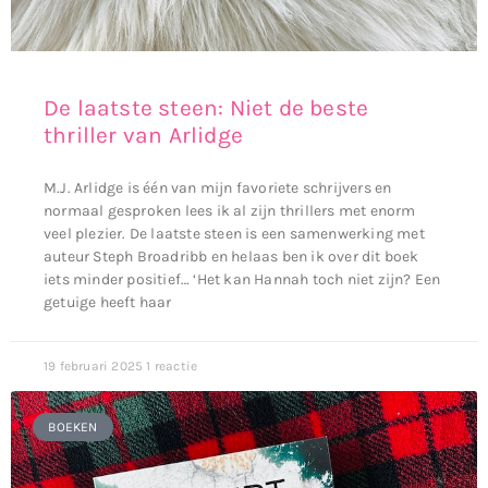
De laatste steen: Niet de beste
thriller van Arlidge
M.J. Arlidge is één van mijn favoriete schrijvers en
normaal gesproken lees ik al zijn thrillers met enorm
veel plezier. De laatste steen is een samenwerking met
auteur Steph Broadribb en helaas ben ik over dit boek
iets minder positief… ‘Het kan Hannah toch niet zijn? Een
getuige heeft haar
19 februari 2025
1 reactie
BOEKEN