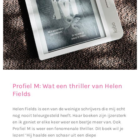
Profiel M: Wat een thriller van Helen
Fields
Helen Fields is een van de weinige schrijvers die mij echt
nog nooit teleurgesteld heeft. Haar boeken zijn ijzersterk
en ik geniet er elke keer weer een beetje meer van. Ook
Profiel M is weer een fenomenale thriller. Dit boek wil je
lezen! ‘Hij haalde een schaar uit een diepe