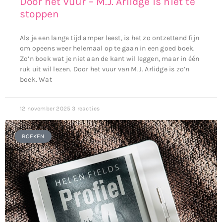
Door het vuur – M.J. Arlidge is niet te
stoppen
Als je een lange tijd amper leest, is het zo ontzettend fijn
om opeens weer helemaal op te gaan in een goed boek.
Zo’n boek wat je niet aan de kant wil leggen, maar in één
ruk uit wil lezen. Door het vuur van M.J. Arlidge is zo’n
boek. Wat
12 november 2025
3 reacties
BOEKEN