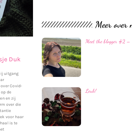
Meer over 
Meet the blogger #2 
e
sje Duk
bij uitgang
aar
 over Covid-
Leuk!
 op de
en en zij
rm over die
stantie
oek voor haar
haal is te
met