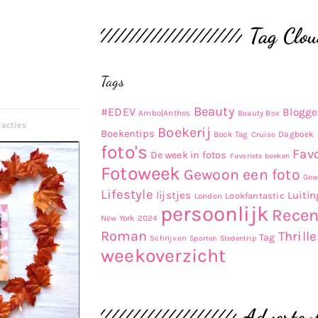
Tag Clo
Tags
Beauty
#EDEV
Blogg
Ambo|Anthos
Beauty Box
eacties
Boekerij
Boekentips
Book Tag
Dagboek
Cruise
foto's
Fav
De week in fotos
Favoriete boeken
Fotoweek
Gewoon een foto
Gew
Lifestyle
lijstjes
Luitin
Lookfantastic
Londen
persoonlijk
Recen
New York 2024
Roman
Thrille
Tag
Schrijven
Sporten
Stedentrip
weekoverzicht
Advertent