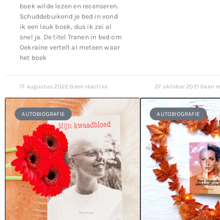
boek wilde lezen en recenseren.
Schuddebuikend je bed in vond
ik een leuk boek, dus ik zei al
snel ja. De titel Tranen in bed om
Oekraïne vertelt al meteen waar
het boek
17 augustus 2022
Geen reacties
27 oktober 2021
Geen r
AUTOBIOGRAFIE
AUTOBIOGRAFIE