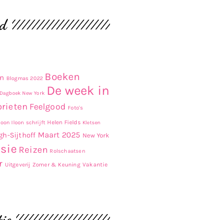
ud
Boeken
en
Blogmas 2022
De week in
Dagboek New York
orieten
Feelgood
Foto's
Helen Fields
oon Iloon schrijft
Kletsen
Maart 2025
gh-Sijthoff
New York
sie
Reizen
Rolschaatsen
r
Uitgeverij Zomer & Keuning
Vakantie
ie