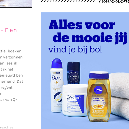
– Fien
ictie; boeken
en verzonnen
an lees ik
t ik het
benieuwd ben
n iemand. Dat
 regent
en
ar van Q-
reacties