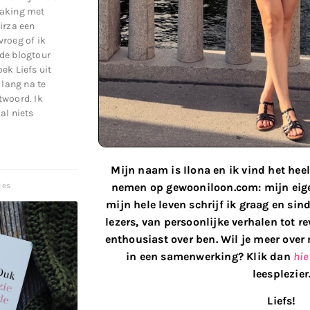
making met
irza een
roeg of ik
de blogtour
ek Liefs uit
 lang na te
twoord. Ik
al niets
Mijn naam is Ilona en ik vind het heel
nemen op gewooniloon.com: mijn eigen
ies
mijn hele leven schrijf ik graag en si
lezers, van persoonlijke verhalen tot 
enthousiast over ben. Wil je meer over 
in een samenwerking? Klik dan
hie
leesplezier
Liefs!