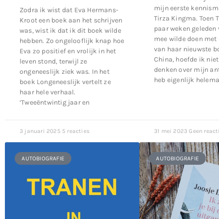
mijn eerste kennis
Zodra ik wist dat Eva Hermans-
Tirza Kingma. Toen T
Kroot een boek aan het schrijven
paar weken geleden v
was, wist ik dat ik dit boek wilde
mee wilde doen met 
hebben. Zo ongelooflijk knap hoe
van haar nieuwste bo
Eva zo positief en vrolijk in het
China, hoefde ik niet
leven stond, terwijl ze
denken over mijn an
ongeneeslijk ziek was. In het
heb eigenlijk helema
boek Longeneeslijk vertelt ze
haar hele verhaal.
‘Tweeëntwintig jaar en
3 januari 2025
5 reacties
31 mei 2023
Geen react
AUTOBIOGRAFIE
AUTOBIOGRAFIE