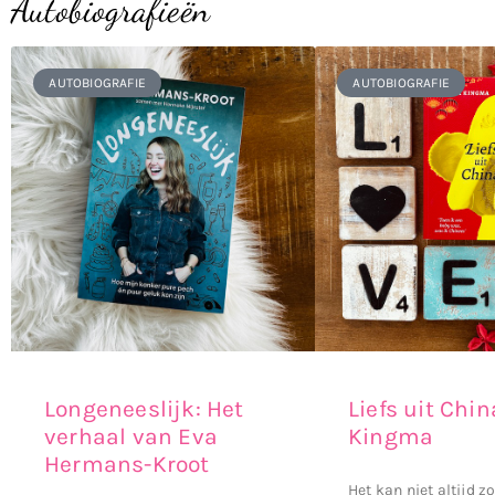
Autobiografieën
AUTOBIOGRAFIE
AUTOBIOGRAFIE
Longeneeslijk: Het
Liefs uit Chin
verhaal van Eva
Kingma
Hermans-Kroot
Het kan niet altijd z