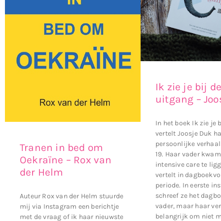
Ik zie je bij d
uitgang – Joo
In het boek Ik zie je 
vertelt Joosje Duk h
persoonlijke verhaal
Tranen in bed om
19. Haar vader kwam
Oekraïne – Rox van
intensive care te ligg
der Helm
vertelt in dagboekvo
periode. In eerste in
schreef ze het dagb
Auteur Rox van der Helm stuurde
vader, maar haar ver
mij via Instagram een berichtje
belangrijk om niet 
met de vraag of ik haar nieuwste