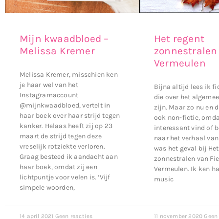
Mijn kwaadbloed –
Het regent
Melissa Kremer
zonnestralen 
Vermeulen
Melissa Kremer, misschien ken
je haar wel van het
Bijna altijd lees ik f
Instagramaccount
die over het algeme
@mijnkwaadbloed, vertelt in
zijn. Maar zo nu en d
haar boek over haar strijd tegen
ook non-fictie, omda
kanker. Helaas heeft zij op 23
interessant vind of 
maart de strijd tegen deze
naar het verhaal va
vreselijk rotziekte verloren.
was het geval bij Het
Graag besteed ik aandacht aan
zonnestralen van Fi
haar boek, omdat zij een
Vermeulen. Ik ken ha
lichtpuntje voor velen is. ‘Vijf
music
simpele woorden,
14 april 2021
Geen reacties
11 november 2020
Geen 