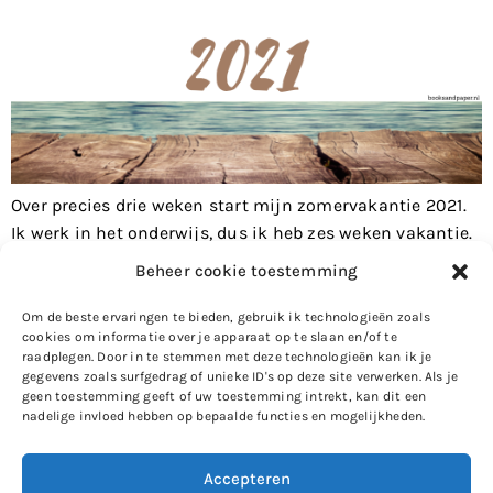
Over precies drie weken start mijn zomervakantie 2021.
Ik werk in het onderwijs, dus ik heb zes weken vakantie.
Volgens mij zijn heel veel mensen toe aan vakantie en ik
Beheer cookie toestemming
ben daar geen uitzondering op. Ondanks dat ik mijn
werk heerlijk vind, tel ik momenteel de dagen af. Wat
Om de beste ervaringen te bieden, gebruik ik technologieën zoals
cookies om informatie over je apparaat op te slaan en/of te
mijn plannen zijn voor die zes […]
raadplegen. Door in te stemmen met deze technologieën kan ik je
gegevens zoals surfgedrag of unieke ID's op deze site verwerken. Als je
Volgende
→
geen toestemming geeft of uw toestemming intrekt, kan dit een
nadelige invloed hebben op bepaalde functies en mogelijkheden.
Accepteren