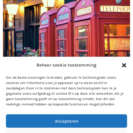
30 juni 2022 – Vanaf vandaag neem ik je vier dagen mee
Beheer cookie toestemming
naar Londen. Samen met mijn lieve vriendin Andrea
verblijf ik de komende dagen in een hotel in Londen,
Om de beste ervaringen te bieden, gebruik ik technologieën zoals
cookies om informatie over je apparaat op te slaan en/of te
omdat we naar het concert van Adele gaan. Aangezien
raadplegen. Door in te stemmen met deze technologieën kan ik je
we daarvoor toch naar Londen moesten vliegen, blijven
gegevens zoals surfgedrag of unieke ID's op deze site verwerken. Als je
geen toestemming geeft of uw toestemming intrekt, kan dit een
we meteen maar iets langer en ik neem […]
nadelige invloed hebben op bepaalde functies en mogelijkheden.
Accepteren
Gewoon Iloon