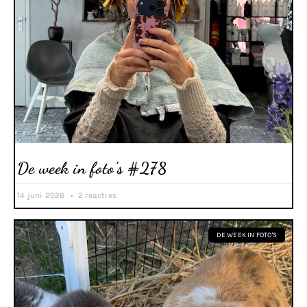
De week in foto’s #278
14 juni 2026
2 reacties
DE WEEK IN FOTO'S