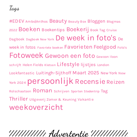
Tags
Beauty
#EDEV
Bloggen
Ambo|Anthos
Beauty Box
Blogmas
Boeken
Boekerij
Boekentips
Book Tag
2022
Cruise
De week in foto's
De
Dagboek
Dagboek New York
Favorieten
Feelgood
week in fotos
Favoriete boeken
Foto's
Fotoweek
Gewoon een foto
Gewoon Iloon
Lifestyle
lijstjes
Helen Fields
Londen
schrijft
Kletsen
Maart 2025
Luitingh-Sijthoff
Lookfantastic
New York
New
persoonlijk
Recensie
Reizen
York 2024
Roman
Tag
Rolschaatsen
Schrijven
Sporten
Stedentrip
Thriller
Uitgeverij Zomer & Keuning
Vakantie
weekoverzicht
Advertentie