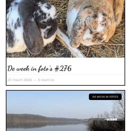
De week in foto’s #276
22 maart 2026
3 reacties
DE WEEK IN FOTO'S