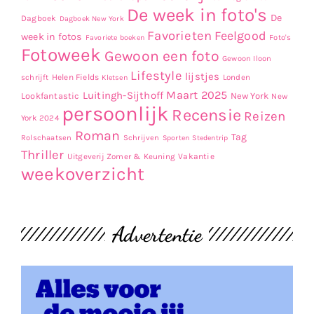
De week in foto's
De
Dagboek
Dagboek New York
Favorieten
Feelgood
week in fotos
Favoriete boeken
Foto's
Fotoweek
Gewoon een foto
Gewoon Iloon
Lifestyle
lijstjes
Helen Fields
Londen
schrijft
Kletsen
Maart 2025
Luitingh-Sijthoff
Lookfantastic
New York
New
persoonlijk
Recensie
Reizen
York 2024
Roman
Tag
Rolschaatsen
Schrijven
Sporten
Stedentrip
Thriller
Uitgeverij Zomer & Keuning
Vakantie
weekoverzicht
Advertentie