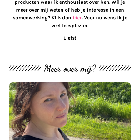
producten waar ik enthousiast over ben. Wil je
meer over mij weten of heb je interesse in een
samenwerking? Klik dan
hier
. Voor nu wens ik je
veel leesplezier.
Liefs!
Meer over mij?
M
th
bl
#
U
2