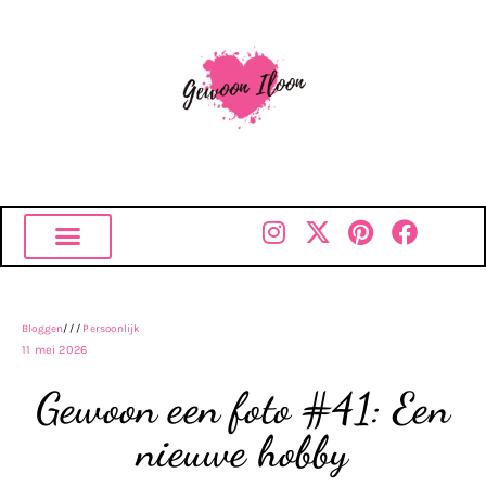
Bloggen
///
Persoonlijk
11 mei 2026
Gewoon een foto #41: Een
nieuwe hobby