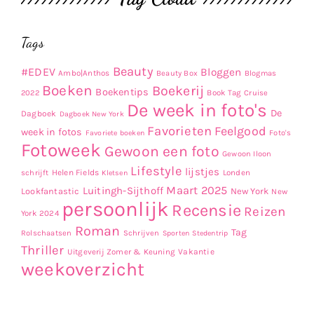
Tags
Beauty
#EDEV
Bloggen
Ambo|Anthos
Beauty Box
Blogmas
Boeken
Boekerij
Boekentips
Book Tag
2022
Cruise
De week in foto's
De
Dagboek
Dagboek New York
Favorieten
Feelgood
week in fotos
Favoriete boeken
Foto's
Fotoweek
Gewoon een foto
Gewoon Iloon
Lifestyle
lijstjes
Helen Fields
Londen
schrijft
Kletsen
Maart 2025
Luitingh-Sijthoff
Lookfantastic
New York
New
persoonlijk
Recensie
Reizen
York 2024
Roman
Tag
Rolschaatsen
Schrijven
Sporten
Stedentrip
Thriller
Uitgeverij Zomer & Keuning
Vakantie
weekoverzicht