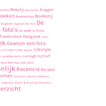
Beauty
Bloggen
Anthos
Beauty Box
Boeken
Boekerij
Boekentips
De
Dagboek
Dagboek New York
 foto's
De week in fotos
Favorieten
Feelgood
Foto's
ek
Gewoon een foto
Lifestyle
Helen Fields
rijft
Kletsen
Luitingh-Sijthoff
Lookfantastic
n
New York
New York 2024
nlijk
Recensie
Reizen
Roman
Schrijven
Sporten
Stedentrip
r
Uitgeverij Zomer & Keuning
Vakantie
erzicht