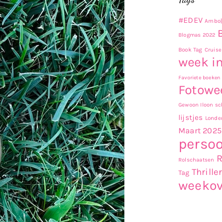
#EDEV
Ambo|
Blogmas 2022
Book Tag
Cruise
week in
Favoriete boeken
Fotowe
Gewoon Iloon sch
lijstjes
Londe
Maart 2025
persoo
Rolschaatsen
Thrille
Tag
weekov