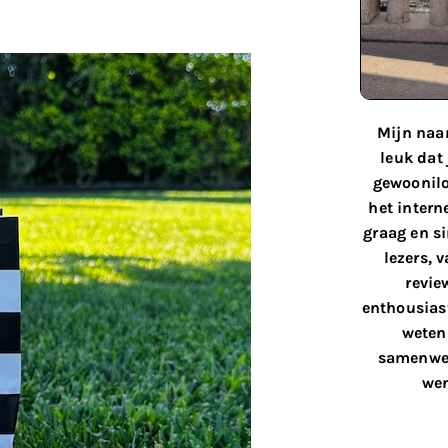
Mijn naam
leuk dat
gewoonilo
het interne
graag en s
lezers, 
revie
enthousiast
weten 
samenwer
wen