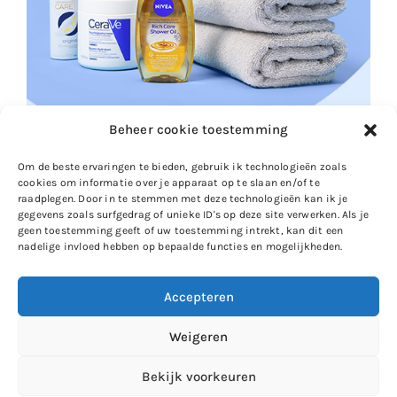
Beheer cookie toestemming
Om de beste ervaringen te bieden, gebruik ik technologieën zoals
cookies om informatie over je apparaat op te slaan en/of te
raadplegen. Door in te stemmen met deze technologieën kan ik je
gegevens zoals surfgedrag of unieke ID's op deze site verwerken. Als je
geen toestemming geeft of uw toestemming intrekt, kan dit een
nadelige invloed hebben op bepaalde functies en mogelijkheden.
Accepteren
Gewoon Iloon
Weigeren
Zie ik je op
Instagram
?
Bekijk voorkeuren