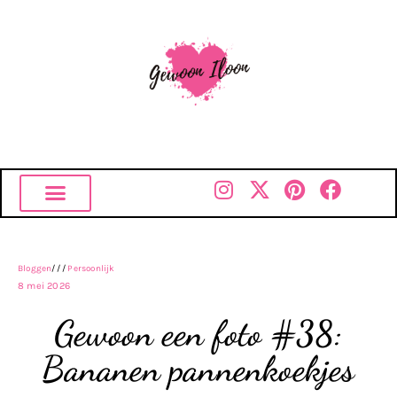
Bloggen
///
Persoonlijk
8 mei 2026
Gewoon een foto #38:
Bananen pannenkoekjes