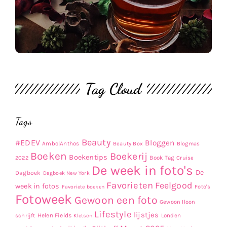
Tag Cloud
Tags
Beauty
#EDEV
Bloggen
Ambo|Anthos
Beauty Box
Blogmas
Boeken
Boekerij
Boekentips
Book Tag
2022
Cruise
De week in foto's
De
Dagboek
Dagboek New York
Favorieten
Feelgood
week in fotos
Favoriete boeken
Foto's
Fotoweek
Gewoon een foto
Gewoon Iloon
Lifestyle
lijstjes
Helen Fields
Londen
schrijft
Kletsen