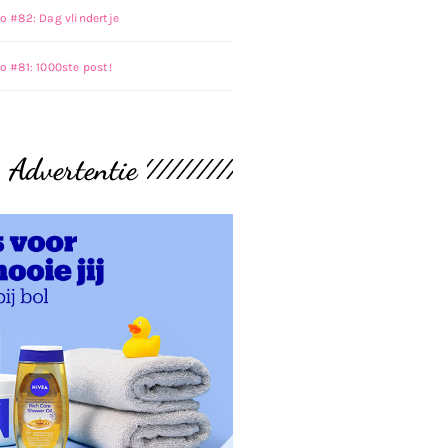
o #82: Dag vlindertje
o #81: 1000ste post!
Advertentie