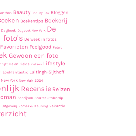
Beauty
Bloggen
Anthos
Beauty Box
Boeken
Boekerij
Boekentips
De
Dagboek
Dagboek New York
 foto's
De week in fotos
Favorieten
Feelgood
Foto's
ek
Gewoon een foto
Lifestyle
Helen Fields
rijft
Kletsen
Luitingh-Sijthoff
Lookfantastic
n
New York
New York 2024
nlijk
Recensie
Reizen
Roman
Schrijven
Sporten
Stedentrip
r
Uitgeverij Zomer & Keuning
Vakantie
erzicht