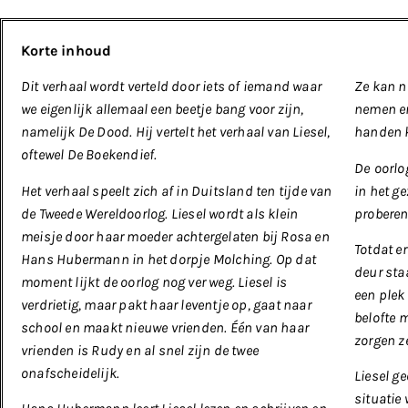
Korte inhoud
Dit verhaal wordt verteld door iets of iemand waar
Ze kan n
we eigenlijk allemaal een beetje bang voor zijn,
nemen en
namelijk De Dood. Hij vertelt het verhaal van Liesel,
handen kr
oftewel De Boekendief.
De
oorlo
Het verhaal speelt zich af in Duitsland ten tijde van
in het g
de Tweede Wereldoorlog. Liesel wordt als klein
proberen
meisje door haar moeder achtergelaten bij Rosa en
Totdat e
Hans Hubermann in het dorpje Molching. Op dat
deur sta
moment lijkt de oorlog nog ver weg. Liesel is
een plek
verdrietig, maar pakt haar leventje op, gaat naar
belofte 
school en maakt nieuwe vrienden. Één van haar
zorgen z
vrienden is Rudy en al snel zijn de twee
onafscheidelijk.
Liesel g
situatie 