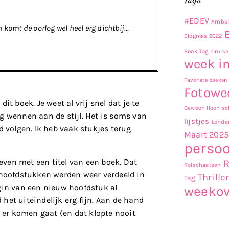
#EDEV
Ambo|
 komt de oorlog wel heel erg dichtbij…
Blogmas 2022
Book Tag
Cruise
week in
Favoriete boeken
Fotowe
t boek. Je weet al vrij snel dat je te
Gewoon Iloon sch
g wennen aan de stijl. Het is soms van
lijstjes
Londe
d volgen. Ik heb vaak stukjes terug
Maart 2025
persoo
ven met een titel van een boek. Dat
Rolschaatsen
 hoofdstukken werden weer verdeeld in
Thrille
Tag
gin van een nieuw hoofdstuk al
weekov
het uiteindelijk erg fijn. Aan de hand
t er komen gaat (en dat klopte nooit