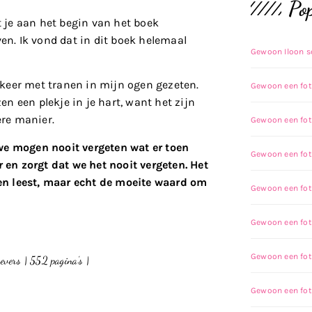
Pop
t je aan het begin van het boek
ven. Ik vond dat in dit boek helemaal
Gewoon Iloon s
keer met tranen in mijn ogen gezeten.
Gewoon een foto
en een plekje in je hart, want het zijn
ere manier.
Gewoon een fot
we mogen nooit vergeten wat er toen
Gewoon een fot
r en zorgt dat we het nooit vergeten. Het
en leest, maar echt de moeite waard om
Gewoon een foto
Gewoon een fot
Gewoon een fot
evers | 552 pagina’s |
Gewoon een fot