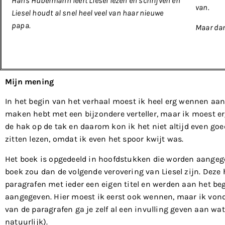
Hans Hubermann leert Liesel lezen en schrijven en
van.
Liesel houdt al snel heel veel van haar nieuwe
papa.
Maar dan
Mijn mening
In het begin van het verhaal moest ik heel erg wennen aan di
maken hebt met een bijzondere verteller, maar ik moest er
de hak op de tak en daarom kon ik het niet altijd even goe
zitten lezen, omdat ik even het spoor kwijt was.
Het boek is opgedeeld in hoofdstukken die worden aangege
boek zou dan de volgende verovering van Liesel zijn. Deze
paragrafen met ieder een eigen titel en werden aan het be
aangegeven. Hier moest ik eerst ook wennen, maar ik vond 
van de paragrafen ga je zelf al een invulling geven aan wa
natuurlijk).