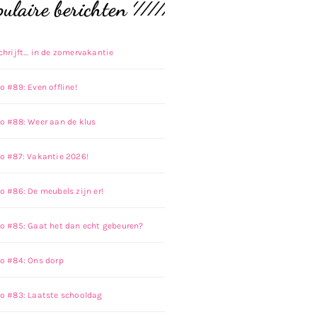
ulaire berichten
chrijft… in de zomervakantie
 #89: Even offline!
o #88: Weer aan de klus
o #87: Vakantie 2026!
 #86: De meubels zijn er!
o #85: Gaat het dan echt gebeuren?
o #84: Ons dorp
o #83: Laatste schooldag