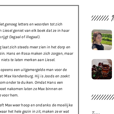
iet genoeg letters en woorden tot zich
 Liesel geniet van elk boek dat ze in haar
ijgt (legaal of illegaal).
g laat zich steeds meer zien in het dorp en
ezin. Hans en Rosa maken zich zorgen, maar
 niets te laten merken aan Liesel.
r opeens een uitgemergelde man voor de
at: Max Vandenburg. Hij is Joods en zoekt
 om onder te duiken. Omdat Hans
een
moet nakomen laten ze Max binnen en
e voor hem.
eeft Max weer hoop en ondanks de moeilijke
waar het hele gezin in zit, maken ze er wat
Tags