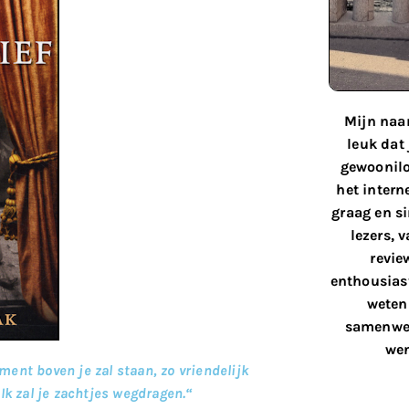
Mijn naam
leuk dat
gewoonilo
het interne
graag en s
lezers, 
revie
enthousiast
weten 
samenwer
wen
ent boven je zal staan, zo vriendelijk
.
Ik zal je zachtjes wegdrage
n.
“