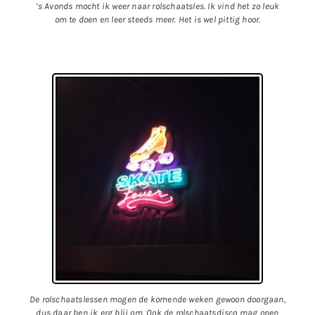
’s Avonds mocht ik weer naar rolschaatsles. Ik vind het zo leuk
om te doen en leer steeds meer. Het is wel pittig hoor.
De rolschaatslessen mogen de komende weken gewoon doorgaan,
dus daar ben ik erg blij om. Ook de rolschaatsdisco mag open