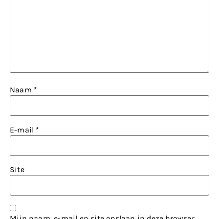
Naam
*
E-mail
*
Site
Mijn naam, e-mail en site opslaan in deze browser