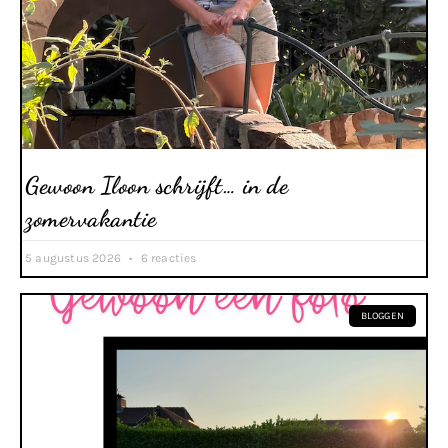
Gewoon Iloon schrijft… in de
zomervakantie
5 augustus 2026
6 reacties
BLOGGEN