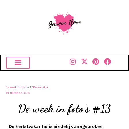
De week in foto’s
///
Persoonlijk
18 oktober 2020
De week in foto’s #13
De herfstvakantie is eindelijk aangebroken.