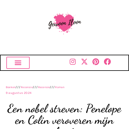
Boeken
///
Recensie
///
Recensie
///
Roman
9 augustus 2024
Een nobel streven: Penelope
en Colin veroveren mijn