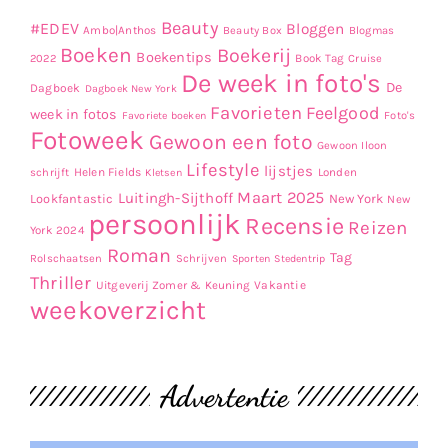
Beauty
#EDEV
Bloggen
Ambo|Anthos
Beauty Box
Blogmas
Boeken
Boekerij
Boekentips
Book Tag
2022
Cruise
De week in foto's
De
Dagboek
Dagboek New York
Favorieten
Feelgood
week in fotos
Favoriete boeken
Foto's
Fotoweek
Gewoon een foto
Gewoon Iloon
Lifestyle
lijstjes
Helen Fields
Londen
schrijft
Kletsen
Maart 2025
Luitingh-Sijthoff
Lookfantastic
New York
New
persoonlijk
Recensie
Reizen
York 2024
Roman
Tag
Rolschaatsen
Schrijven
Sporten
Stedentrip
Thriller
Uitgeverij Zomer & Keuning
Vakantie
weekoverzicht
Advertentie