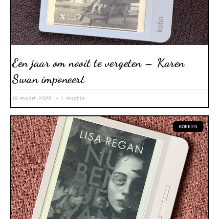
Een jaar om nooit te vergeten – Karen
Swan imponeert
18 maart 2026
1 reactie
BOEKEN