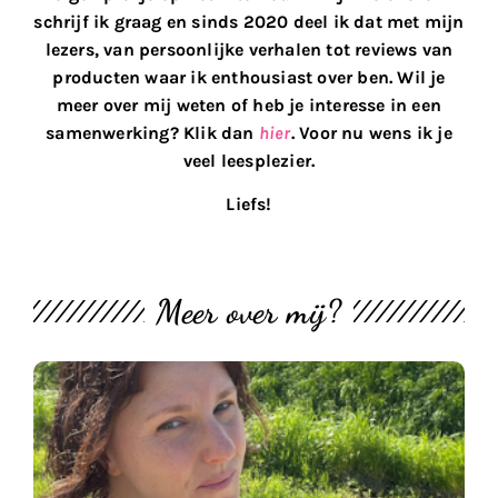
schrijf ik graag en sinds 2020 deel ik dat met mijn
lezers, van persoonlijke verhalen tot reviews van
producten waar ik enthousiast over ben. Wil je
meer over mij weten of heb je interesse in een
samenwerking? Klik dan
hier
. Voor nu wens ik je
veel leesplezier.
Liefs!
Meer over mij?
M
th
bl
#
U