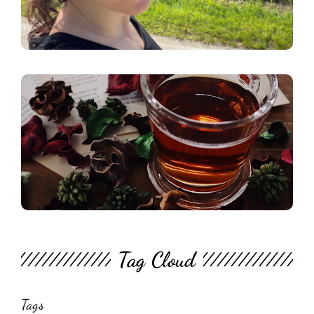
2
L
Tag Cloud
Tags