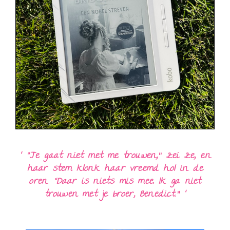
‘ “Je gaat niet met me trouwen,” zei ze, en
haar stem klonk haar vreemd hol in de
oren. “Daar is niets mis mee. Ik ga niet
trouwen met je broer, Benedict.” ‘