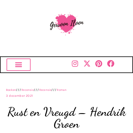
Boeken
///
Recensie
///
Recensie
///
Roman
3 december 2021
Rust en Vreugd – Hendrik
Groen