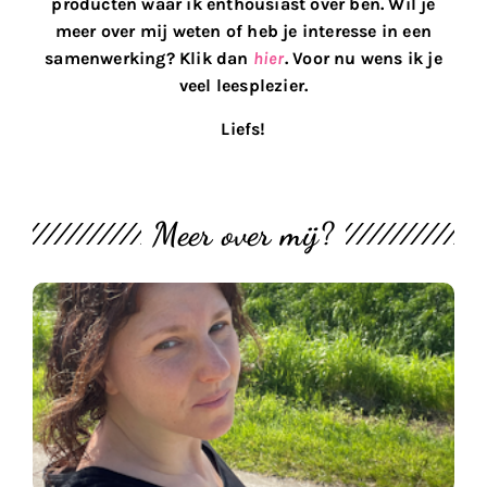
producten waar ik enthousiast over ben. Wil je
meer over mij weten of heb je interesse in een
samenwerking? Klik dan
hier
. Voor nu wens ik je
veel leesplezier.
Liefs!
Meer over mij?
M
th
bl
#
U
2