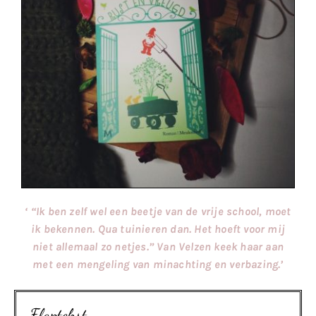
‘ “Ik ben zelf wel een beetje van de vrije school, moet
ik bekennen. Qua tuinieren dan. Het hoeft voor mij
niet allemaal zo netjes.” Van Velzen keek haar aan
met een mengeling van minachting en verbazing.’
Flaptekst