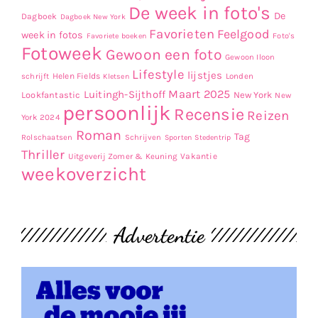
De week in foto's
De
Dagboek
Dagboek New York
Favorieten
Feelgood
week in fotos
Favoriete boeken
Foto's
Fotoweek
Gewoon een foto
Gewoon Iloon
Lifestyle
lijstjes
Helen Fields
Londen
schrijft
Kletsen
Maart 2025
Luitingh-Sijthoff
Lookfantastic
New York
New
persoonlijk
Recensie
Reizen
York 2024
Roman
Tag
Rolschaatsen
Schrijven
Sporten
Stedentrip
Thriller
Uitgeverij Zomer & Keuning
Vakantie
weekoverzicht
Advertentie