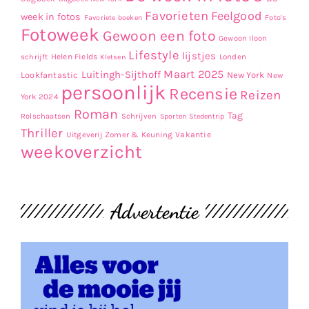
Favorieten
Feelgood
week in fotos
Favoriete boeken
Foto's
Fotoweek
Gewoon een foto
Gewoon Iloon
Lifestyle
lijstjes
Helen Fields
Londen
schrijft
Kletsen
Maart 2025
Luitingh-Sijthoff
Lookfantastic
New York
New
persoonlijk
Recensie
Reizen
York 2024
Roman
Tag
Rolschaatsen
Schrijven
Sporten
Stedentrip
Thriller
Uitgeverij Zomer & Keuning
Vakantie
weekoverzicht
Advertentie