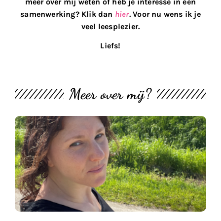
meer over mij weten of heb je interesse in een
samenwerking? Klik dan
hier
. Voor nu wens ik je
veel leesplezier.
Liefs!
Meer over mij?
M
th
bl
#
U
2