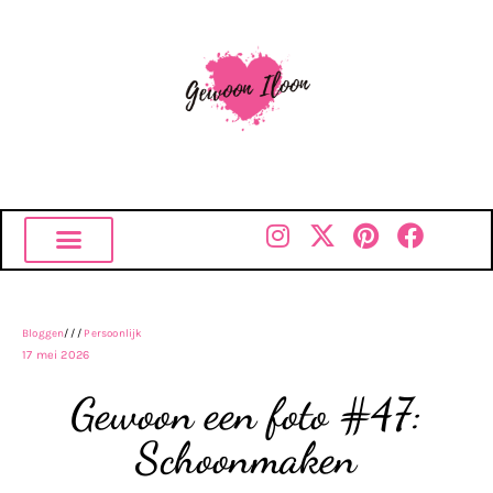
Bloggen
///
Persoonlijk
17 mei 2026
Gewoon een foto #47:
Schoonmaken