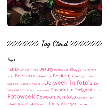
Tag Cloud
Tags
Beauty
#EDEV
Bloggen
Ambo|Anthos
Beauty Box
Blogmas
Boeken
Boekerij
Boekentips
Book Tag
2022
Cruise
De week in foto's
De
Dagboek
Dagboek New York
Favorieten
Feelgood
week in fotos
Favoriete boeken
Foto's
Fotoweek
Gewoon een foto
Gewoon Iloon
Lifestyle
lijstjes
Helen Fields
Londen
schrijft
Kletsen