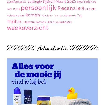
Maart 2025
Luitingh-Sijthoff
Lookfantastic
New York
New
persoonlijk
Recensie
Reizen
York 2024
Roman
Tag
Rolschaatsen
Schrijven
Sporten
Stedentrip
Thriller
Uitgeverij Zomer & Keuning
Vakantie
weekoverzicht
Advertentie