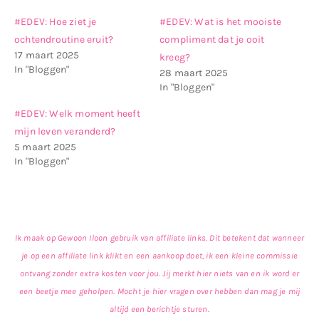
#EDEV: Hoe ziet je
#EDEV: Wat is het mooiste
ochtendroutine eruit?
compliment dat je ooit
17 maart 2025
kreeg?
In "Bloggen"
28 maart 2025
In "Bloggen"
#EDEV: Welk moment heeft
mijn leven veranderd?
5 maart 2025
In "Bloggen"
Ik maak op Gewoon Iloon gebruik van affiliate links. Dit betekent dat wanneer
je op een affiliate link klikt en een aankoop doet, ik een kleine commissie
ontvang zonder extra kosten voor jou. Jij merkt hier niets van en ik word er
een beetje mee geholpen. Mocht je hier vragen over hebben dan mag je mij
altijd een berichtje sturen.