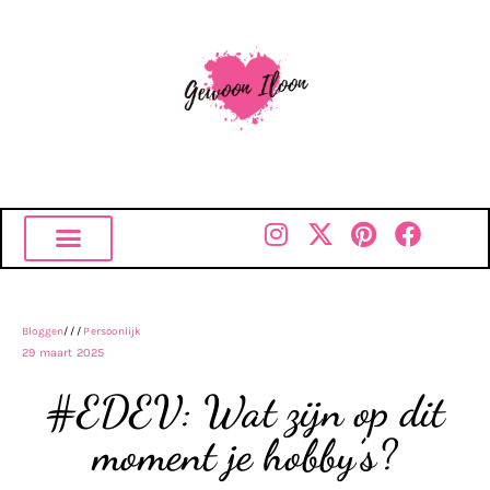
Bloggen
///
Persoonlijk
29 maart 2025
#EDEV: Wat zijn op dit
moment je hobby’s?