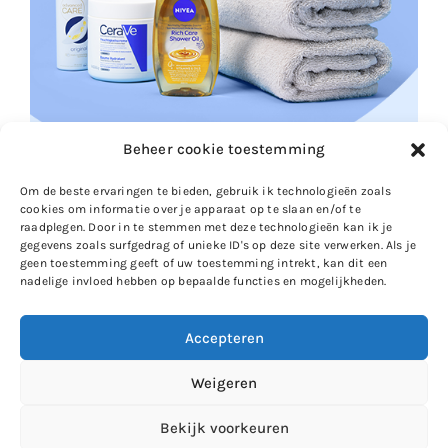
Beheer cookie toestemming
Om de beste ervaringen te bieden, gebruik ik technologieën zoals
cookies om informatie over je apparaat op te slaan en/of te
raadplegen. Door in te stemmen met deze technologieën kan ik je
gegevens zoals surfgedrag of unieke ID's op deze site verwerken. Als je
geen toestemming geeft of uw toestemming intrekt, kan dit een
nadelige invloed hebben op bepaalde functies en mogelijkheden.
Accepteren
Gewoon Iloon
Weigeren
Zie ik je op
Instagram
?
Bekijk voorkeuren