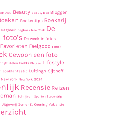
Beauty
Bloggen
Anthos
Beauty Box
Boeken
Boekerij
Boekentips
De
Dagboek
Dagboek New York
 foto's
De week in fotos
Favorieten
Feelgood
Foto's
ek
Gewoon een foto
Lifestyle
Helen Fields
rijft
Kletsen
Luitingh-Sijthoff
Lookfantastic
n
New York
New York 2024
nlijk
Recensie
Reizen
Roman
Schrijven
Sporten
Stedentrip
r
Uitgeverij Zomer & Keuning
Vakantie
erzicht