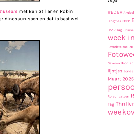
e museum
met Ben Stiller en Robin
#EDEV
Ambo|
r dinosaurussen en dat is best wel
Blogmas 2022
Book Tag
Cruise
week in
Favoriete boeken
Fotowe
Gewoon Iloon sch
lijstjes
Londe
Maart 2025
persoo
Rolschaatsen
Thrille
Tag
weekov