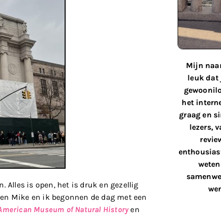
Mijn naam
leuk dat
gewoonilo
het interne
graag en s
lezers, 
revie
enthousiast
weten 
samenwer
 Alles is open, het is druk en gezellig
wen
 en Mike en ik begonnen de dag met een
American Museum of Natural History
en