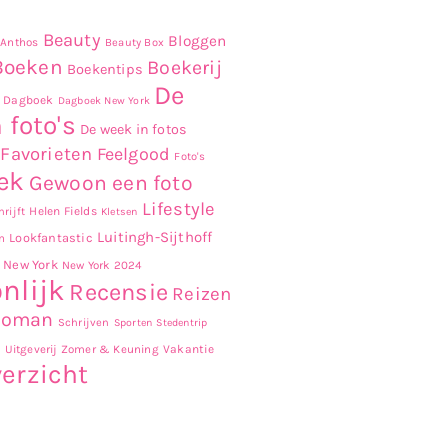
Beauty
Bloggen
Anthos
Beauty Box
Boeken
Boekerij
Boekentips
De
Dagboek
Dagboek New York
 foto's
De week in fotos
Favorieten
Feelgood
Foto's
ek
Gewoon een foto
Lifestyle
Helen Fields
rijft
Kletsen
Luitingh-Sijthoff
Lookfantastic
n
New York
New York 2024
nlijk
Recensie
Reizen
Roman
Schrijven
Sporten
Stedentrip
r
Uitgeverij Zomer & Keuning
Vakantie
erzicht