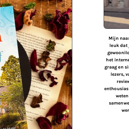
Mijn naam
leuk dat
gewoonilo
het interne
graag en s
lezers, 
revie
enthousiast
weten 
samenwer
wen