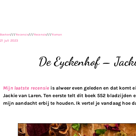
Boeken
///
Recensie
///
Recensie
///
Roman
21 juli 2023
De Eyckenhof – Jack
Mijn laatste recensie
is alweer even geleden en dat komt e
Jackie van Laren. Ten eerste telt dit boek 552 bladzijden
mijn aandacht erbij te houden. Ik vertel je vandaag hoe 