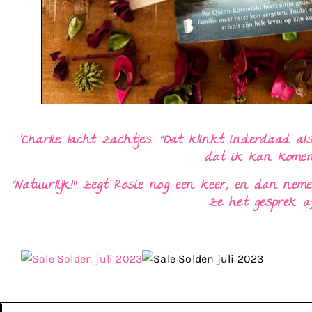
‘Charlie lacht zachtjes. “Dat klinkt inderdaad al
dat ik kan komen
“Natuurlijk!” zegt Rosie nog een keer, en dan nem
ze het gesprek af