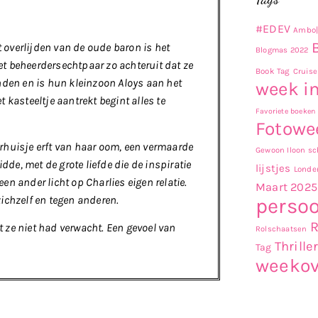
#EDEV
Ambo|
t overlijden van de oude baron is het
Blogmas 2022
het beheerdersechtpaar zo achteruit dat ze
Book Tag
Cruise
nden en is hun kleinzoon Aloys aan het
week in
t kasteeltje aantrekt begint alles te
Favoriete boeken
Fotowe
rhuisje erft van haar oom, een vermaarde
Gewoon Iloon sch
dde, met de grote liefde die de inspiratie
lijstjes
Londe
n ander licht op Charlies eigen relatie.
Maart 2025
 zichzelf en tegen anderen.
persoo
t ze niet had verwacht. Een gevoel van
Rolschaatsen
Thrille
Tag
weekov