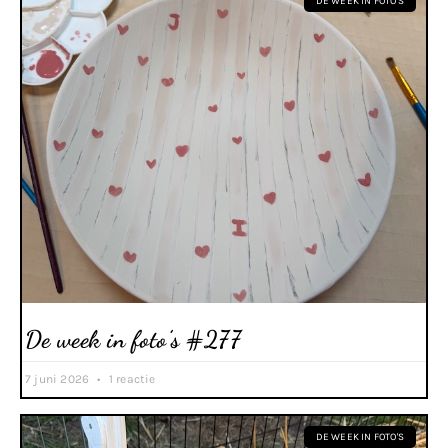
DE WEEK IN FOTO'S
De week in foto’s #277
7 juni 2026
1 reactie
DE WEEK IN FOTO'S