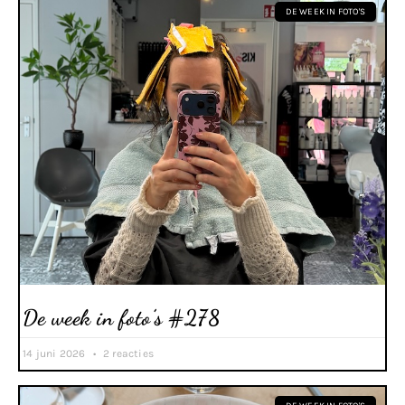
DE WEEK IN FOTO'S
De week in foto’s #278
14 juni 2026
2 reacties