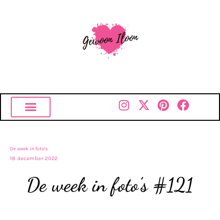
De week in foto’s
18 december 2022
De week in foto’s #121