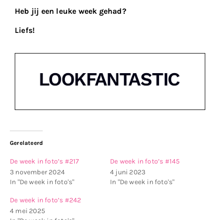
Heb jij een leuke week gehad?
Liefs!
Gerelateerd
De week in foto’s #217
De week in foto’s #145
3 november 2024
4 juni 2023
In "De week in foto's"
In "De week in foto's"
De week in foto’s #242
4 mei 2025