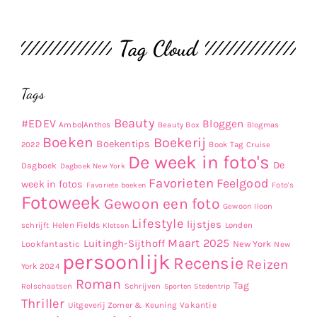
Tag Cloud
Tags
Beauty
#EDEV
Bloggen
Ambo|Anthos
Beauty Box
Blogmas
Boeken
Boekerij
Boekentips
Book Tag
2022
Cruise
De week in foto's
De
Dagboek
Dagboek New York
Favorieten
Feelgood
week in fotos
Favoriete boeken
Foto's
Fotoweek
Gewoon een foto
Gewoon Iloon
Lifestyle
lijstjes
Helen Fields
Londen
schrijft
Kletsen
Maart 2025
Luitingh-Sijthoff
Lookfantastic
New York
New
persoonlijk
Recensie
Reizen
York 2024
Roman
Tag
Rolschaatsen
Schrijven
Sporten
Stedentrip
Thriller
Uitgeverij Zomer & Keuning
Vakantie