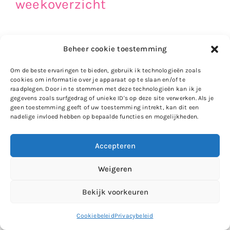
weekoverzicht
Advertentie
Beheer cookie toestemming
Om de beste ervaringen te bieden, gebruik ik technologieën zoals
cookies om informatie over je apparaat op te slaan en/of te
raadplegen. Door in te stemmen met deze technologieën kan ik je
gegevens zoals surfgedrag of unieke ID's op deze site verwerken. Als je
geen toestemming geeft of uw toestemming intrekt, kan dit een
nadelige invloed hebben op bepaalde functies en mogelijkheden.
Accepteren
Weigeren
Bekijk voorkeuren
Cookiebeleid
Privacybeleid