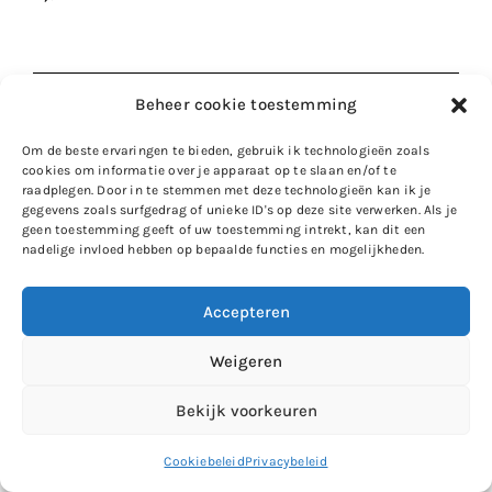
Beheer cookie toestemming
Dat was
De week in foto’s #55
. Een prima week
Om de beste ervaringen te bieden, gebruik ik technologieën zoals
waarin ik lekker even bij heb kunnen tanken.
cookies om informatie over je apparaat op te slaan en/of te
raadplegen. Door in te stemmen met deze technologieën kan ik je
Komende week vertrekken we dan eindelijk naar
gegevens zoals surfgedrag of unieke ID's op deze site verwerken. Als je
Italië. We trekken voor de reis er naartoe ruim de
geen toestemming geeft of uw toestemming intrekt, kan dit een
tijd en we gaan vooral genieten van onze tijd
nadelige invloed hebben op bepaalde functies en mogelijkheden.
samen. Ik vind het heerlijk om op vakantie te
gaan, maar de diertjes achterlaten blijft wel lastig.
Accepteren
Gelukkig zal er heel erg goed voor ze gezorgd
Weigeren
worden, dus het moet goed komen.
Ik wens jou in ieder geval weer een mooie week toe
Bekijk voorkeuren
en natuurlijk neem ik je zoveel mogelijk mee op
reis.
Cookiebeleid
Privacybeleid