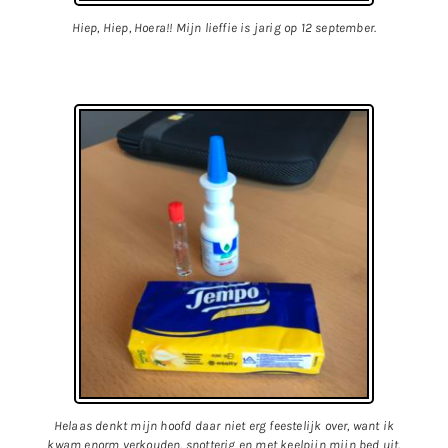
Hiep, Hiep, Hoera!! Mijn lieffie is jarig op 12 september.
Helaas denkt mijn hoofd daar niet erg feestelijk over, want ik
kwam enorm verkouden, snotterig en met keelpijn mijn bed uit.