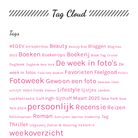
Tag Cloud
Tags
Beauty
#EDEV
Bloggen
Ambo|Anthos
Beauty Box
Blogmas
Boeken
Boekerij
Boekentips
Book Tag
2022
Cruise
De week in foto's
De
Dagboek
Dagboek New York
Favorieten
Feelgood
week in fotos
Favoriete boeken
Foto's
Fotoweek
Gewoon een foto
Gewoon Iloon
Lifestyle
lijstjes
Helen Fields
Londen
schrijft
Kletsen
Maart 2025
Luitingh-Sijthoff
Lookfantastic
New York
New
persoonlijk
Recensie
Reizen
York 2024
Roman
Tag
Rolschaatsen
Schrijven
Sporten
Stedentrip
Thriller
Uitgeverij Zomer & Keuning
Vakantie
weekoverzicht