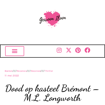
Boeken
///
Recensie
///
Recensie
///
Thriller
11 mei 2022
Dood op kasteel Brémont –
M.L. Longworth