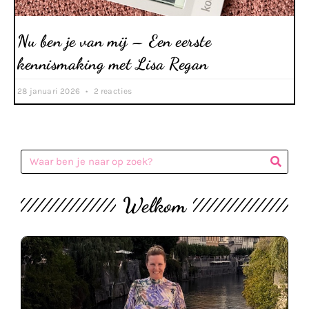
Nu ben je van mij – Een eerste
kennismaking met Lisa Regan
28 januari 2026
2 reacties
Welkom