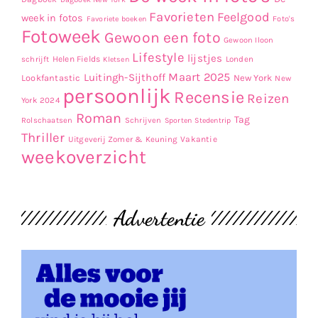
Favorieten
Feelgood
week in fotos
Favoriete boeken
Foto's
Fotoweek
Gewoon een foto
Gewoon Iloon
Lifestyle
lijstjes
Helen Fields
Londen
schrijft
Kletsen
Maart 2025
Luitingh-Sijthoff
Lookfantastic
New York
New
persoonlijk
Recensie
Reizen
York 2024
Roman
Tag
Rolschaatsen
Schrijven
Sporten
Stedentrip
Thriller
Uitgeverij Zomer & Keuning
Vakantie
weekoverzicht
Advertentie