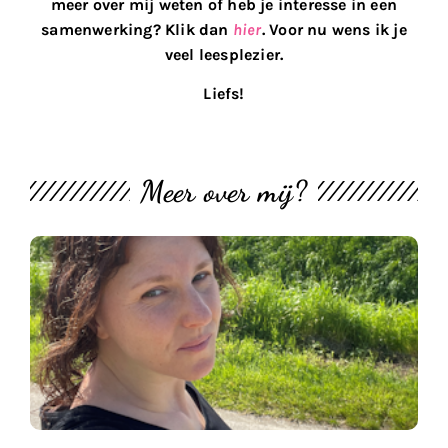
meer over mij weten of heb je interesse in een
samenwerking? Klik dan
hier
. Voor nu wens ik je
veel leesplezier.
Liefs!
Meer over mij?
M
th
bl
#
U
2