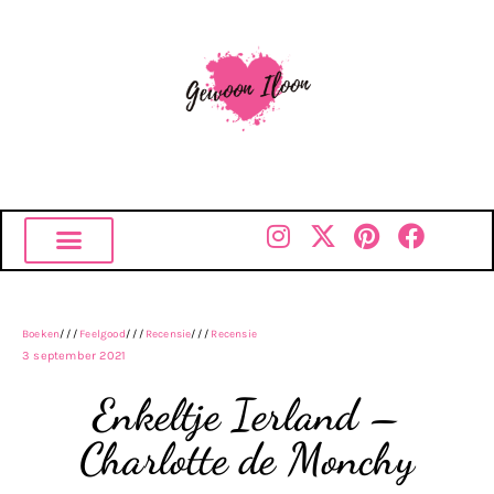
Boeken
///
Feelgood
///
Recensie
///
Recensie
3 september 2021
Enkeltje Ierland –
Charlotte de Monchy