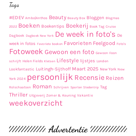
Tags
Beauty
#EDEV
Bloggen
Ambo|Anthos
Beauty Box
Blogmas
Boeken
Boekerij
Boekentips
Book Tag
2022
Cruise
De week in foto's
De
Dagboek
Dagboek New York
Favorieten
Feelgood
week in fotos
Favoriete boeken
Foto's
Fotoweek
Gewoon een foto
Gewoon Iloon
Lifestyle
lijstjes
Helen Fields
Londen
schrijft
Kletsen
Maart 2025
Luitingh-Sijthoff
Lookfantastic
New York
New
persoonlijk
Recensie
Reizen
York 2024
Roman
Tag
Rolschaatsen
Schrijven
Sporten
Stedentrip
Thriller
Uitgeverij Zomer & Keuning
Vakantie
weekoverzicht
Advertentie