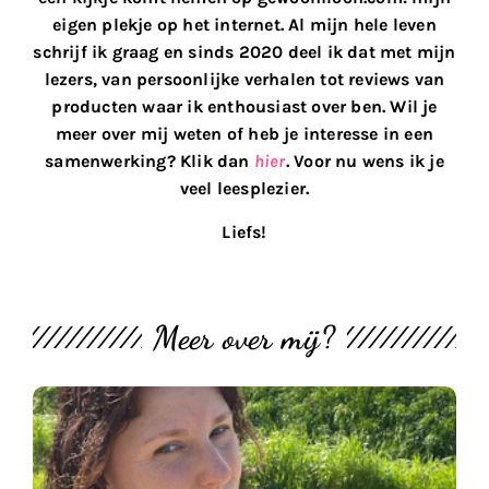
eigen plekje op het internet. Al mijn hele leven
schrijf ik graag en sinds 2020 deel ik dat met mijn
lezers, van persoonlijke verhalen tot reviews van
producten waar ik enthousiast over ben. Wil je
meer over mij weten of heb je interesse in een
samenwerking? Klik dan
hier
. Voor nu wens ik je
veel leesplezier.
Liefs!
Meer over mij?
M
th
bl
#