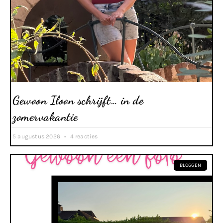
Gewoon Iloon schrijft… in de
zomervakantie
5 augustus 2026
4 reacties
BLOGGEN