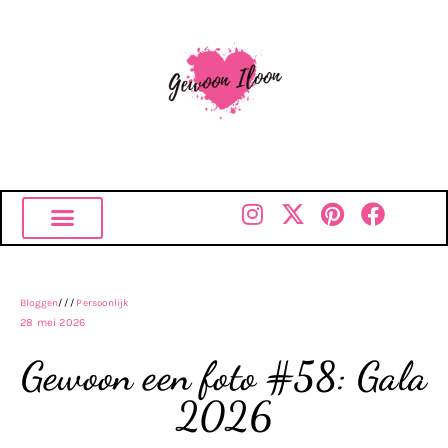
Bloggen
///
Persoonlijk
28 mei 2026
Gewoon een foto #58: Gala
2026