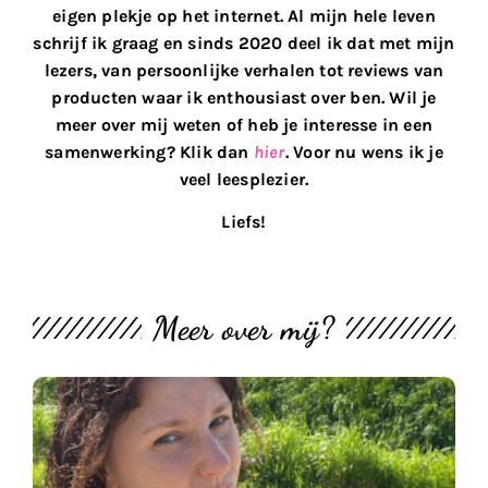
eigen plekje op het internet. Al mijn hele leven
schrijf ik graag en sinds 2020 deel ik dat met mijn
lezers, van persoonlijke verhalen tot reviews van
producten waar ik enthousiast over ben. Wil je
meer over mij weten of heb je interesse in een
samenwerking? Klik dan
hier
. Voor nu wens ik je
veel leesplezier.
Liefs!
Meer over mij?
M
th
bl
#