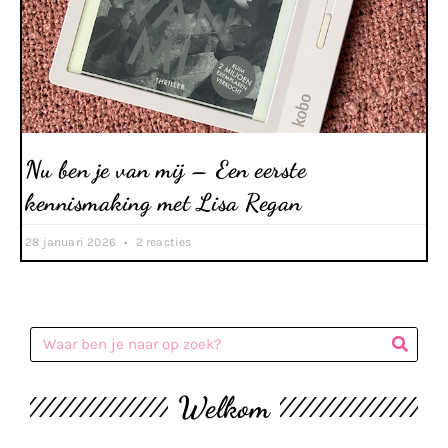
Nu ben je van mij – Een eerste
kennismaking met Lisa Regan
28 januari 2026
2 reacties
Welkom