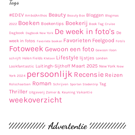
Tags
Beauty
#EDEV
Bloggen
Ambo|Anthos
Beauty Box
Blogmas
Boeken
Boekerij
Boekentips
Book Tag
2022
Cruise
De week in foto's
De
Dagboek
Dagboek New York
Favorieten
Feelgood
week in fotos
Favoriete boeken
Foto's
Fotoweek
Gewoon een foto
Gewoon Iloon
Lifestyle
lijstjes
Helen Fields
Londen
schrijft
Kletsen
Maart 2025
Luitingh-Sijthoff
Lookfantastic
New York
New
persoonlijk
Recensie
Reizen
York 2024
Roman
Tag
Rolschaatsen
Schrijven
Sporten
Stedentrip
Thriller
Uitgeverij Zomer & Keuning
Vakantie
weekoverzicht
Advertentie