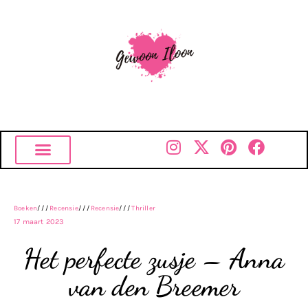
Boeken
///
Recensie
///
Recensie
///
Thriller
17 maart 2023
Het perfecte zusje – Anna
van den Breemer