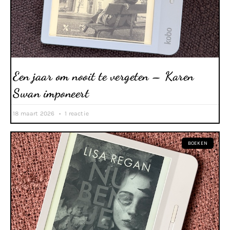
Een jaar om nooit te vergeten – Karen
Swan imponeert
18 maart 2026
1 reactie
BOEKEN