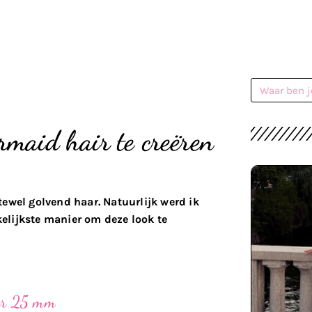
rmaid hair te creëren
ftewel golvend haar. Natuurlijk werd ik
elijkste manier om deze look te
er 25 mm