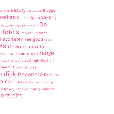
Beauty
Bloggen
Anthos
Beauty Box
Boeken
Boekerij
Boekentips
De
Dagboek
Dagboek New York
 foto's
De week in fotos
Favorieten
Feelgood
Foto's
ek
Gewoon een foto
Lifestyle
Helen Fields
rijft
Kletsen
Luitingh-Sijthoff
Lookfantastic
n
New York
New York 2024
nlijk
Recensie
Reizen
Roman
Schrijven
Sporten
Stedentrip
r
Uitgeverij Zomer & Keuning
Vakantie
erzicht