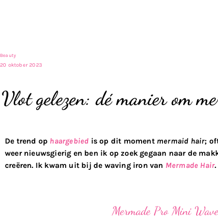
Beauty
20 oktober 2023
Vlot gelezen: dé manier om me
De trend op
haargebied
is op dit moment
mermaid hair
; o
weer nieuwsgierig en ben ik op zoek gegaan naar de makk
creëren. Ik kwam uit bij de waving iron van
Mermade Hair
.
Mermade Pro Mini Wav