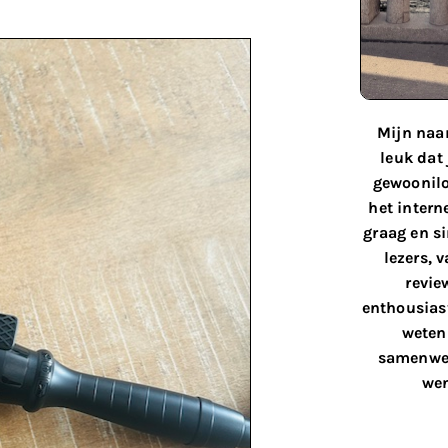
Mijn naam
leuk dat
gewoonilo
het interne
graag en s
lezers, 
revie
enthousiast
weten 
samenwer
wen