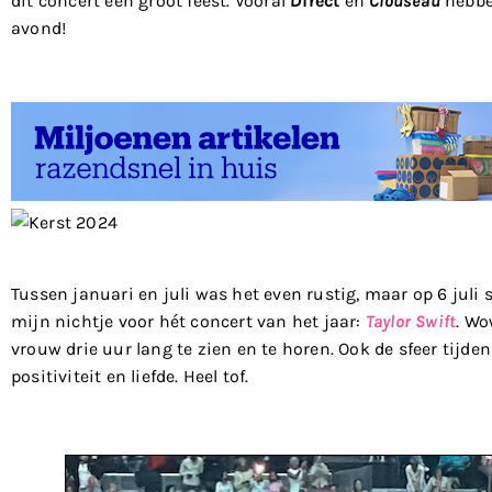
dit concert één groot feest. Vooral
Direct
en
Clouseau
hebbe
avond!
Tussen januari en juli was het even rustig, maar op 6 juli 
mijn nichtje voor hét concert van het jaar:
Taylor Swift
. Wo
vrouw drie uur lang te zien en te horen. Ook de sfeer tijde
positiviteit en liefde. Heel tof.