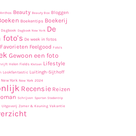
Beauty
Bloggen
Anthos
Beauty Box
Boeken
Boekerij
Boekentips
De
Dagboek
Dagboek New York
 foto's
De week in fotos
Favorieten
Feelgood
Foto's
ek
Gewoon een foto
Lifestyle
Helen Fields
rijft
Kletsen
Luitingh-Sijthoff
Lookfantastic
n
New York
New York 2024
nlijk
Recensie
Reizen
Roman
Schrijven
Sporten
Stedentrip
r
Uitgeverij Zomer & Keuning
Vakantie
erzicht