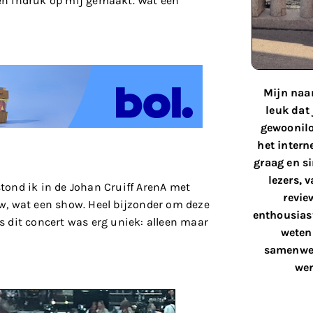
n indruk op mij gemaakt. Wat een
Mijn naam
leuk dat
gewoonilo
het interne
graag en s
lezers, 
stond ik in de Johan Cruiff ArenA met
revie
w, wat een show. Heel bijzonder om deze
enthousiast
ns dit concert was erg uniek: alleen maar
weten 
samenwer
wen