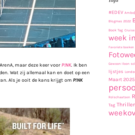
#EDEV
Ambo|
Blogmas 2022
Book Tag
Cruise
week in
Favoriete boeken
Fotowe
Gewoon Iloon sch
e ArenA, maar deze keer voor
P!NK
. Ik ben
lijstjes
Londe
den. Wat zij allemaal kan en doet op een
Maart 2025
an. Als je ooit de kans krijgt om
P!NK
persoo
Rolschaatsen
Thrille
Tag
weekov