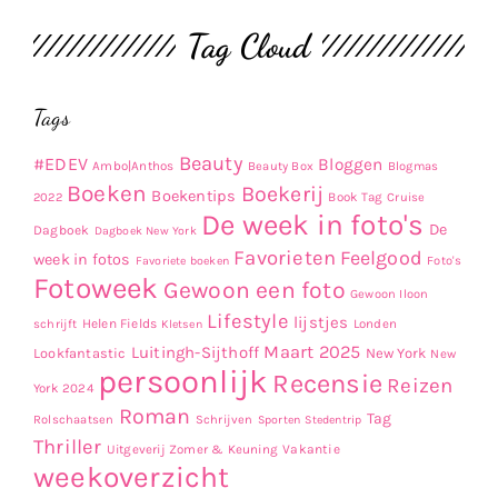
Tag Cloud
Tags
Beauty
#EDEV
Bloggen
Ambo|Anthos
Beauty Box
Blogmas
Boeken
Boekerij
Boekentips
Book Tag
2022
Cruise
De week in foto's
De
Dagboek
Dagboek New York
Favorieten
Feelgood
week in fotos
Favoriete boeken
Foto's
Fotoweek
Gewoon een foto
Gewoon Iloon
Lifestyle
lijstjes
Helen Fields
Londen
schrijft
Kletsen
Maart 2025
Luitingh-Sijthoff
Lookfantastic
New York
New
persoonlijk
Recensie
Reizen
York 2024
Roman
Tag
Rolschaatsen
Schrijven
Sporten
Stedentrip
Thriller
Uitgeverij Zomer & Keuning
Vakantie
weekoverzicht