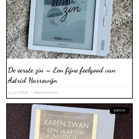
De eerste zin – Een fijne feelgood van
Astrid Harrewijn
3 juni 2026
Geen reacties
BOEKEN