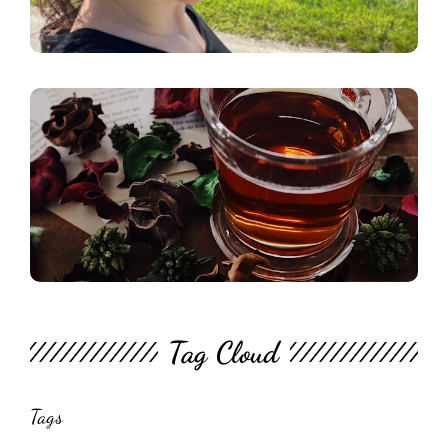
L
Tag Cloud
Tags