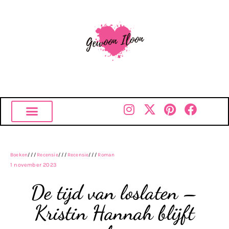
Boeken
///
Recensie
///
Recensie
///
Roman
1 november 2023
De tijd van loslaten –
Kristin Hannah blijft