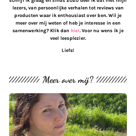
schrijf ik graag en sinds 2020 deel ik dat met mijn
lezers, van persoonlijke verhalen tot reviews van
producten waar ik enthousiast over ben. Wil je
meer over mij weten of heb je interesse in een
samenwerking? Klik dan
hier
. Voor nu wens ik je
veel leesplezier.
Liefs!
Meer over mij?
M
th
bl
#
U
2