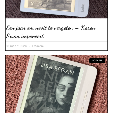
Een jaar om nooit te vergeten – Karen
Swan imponeert
18 maart 2026
1 reactie
BOEKEN