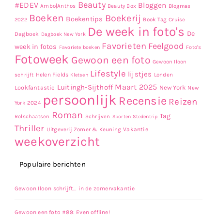
Beauty
#EDEV
Bloggen
Ambo|Anthos
Beauty Box
Blogmas
Boeken
Boekerij
Boekentips
Book Tag
2022
Cruise
De week in foto's
De
Dagboek
Dagboek New York
Favorieten
Feelgood
week in fotos
Favoriete boeken
Foto's
Fotoweek
Gewoon een foto
Gewoon Iloon
Lifestyle
lijstjes
Helen Fields
Londen
schrijft
Kletsen
Maart 2025
Luitingh-Sijthoff
Lookfantastic
New York
New
persoonlijk
Recensie
Reizen
York 2024
Roman
Tag
Rolschaatsen
Schrijven
Sporten
Stedentrip
Thriller
Uitgeverij Zomer & Keuning
Vakantie
weekoverzicht
Populaire berichten
Gewoon Iloon schrijft… in de zomervakantie
Gewoon een foto #89: Even offline!