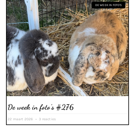
DE WEEK IN FOTO'S
De week in foto’s #276
22 maart 2026
3 reacties