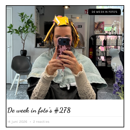
DE WEEK IN FOTO'S
De week in foto’s #278
14 juni 2026
2 reacties