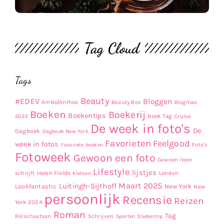
Tag Cloud
Tags
Beauty
#EDEV
Bloggen
Ambo|Anthos
Beauty Box
Blogmas
Boeken
Boekerij
Boekentips
Book Tag
2022
Cruise
De week in foto's
De
Dagboek
Dagboek New York
Favorieten
Feelgood
week in fotos
Favoriete boeken
Foto's
Fotoweek
Gewoon een foto
Gewoon Iloon
Lifestyle
lijstjes
Helen Fields
Londen
schrijft
Kletsen
Maart 2025
Luitingh-Sijthoff
Lookfantastic
New York
New
persoonlijk
Recensie
Reizen
York 2024
Roman
Tag
Rolschaatsen
Schrijven
Sporten
Stedentrip