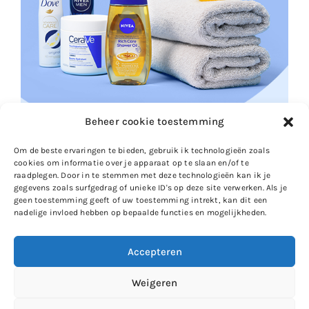
Beheer cookie toestemming
Om de beste ervaringen te bieden, gebruik ik technologieën zoals
cookies om informatie over je apparaat op te slaan en/of te
raadplegen. Door in te stemmen met deze technologieën kan ik je
gegevens zoals surfgedrag of unieke ID's op deze site verwerken. Als je
geen toestemming geeft of uw toestemming intrekt, kan dit een
nadelige invloed hebben op bepaalde functies en mogelijkheden.
Accepteren
Gewoon Iloon
Weigeren
Zie ik je op
Instagram
?