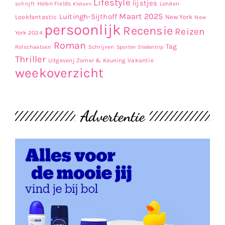
Lifestyle
lijstjes
Helen Fields
Londen
schrijft
Kletsen
Maart 2025
Luitingh-Sijthoff
Lookfantastic
New York
New
persoonlijk
Recensie
Reizen
York 2024
Roman
Tag
Rolschaatsen
Schrijven
Sporten
Stedentrip
Thriller
Uitgeverij Zomer & Keuning
Vakantie
weekoverzicht
Advertentie