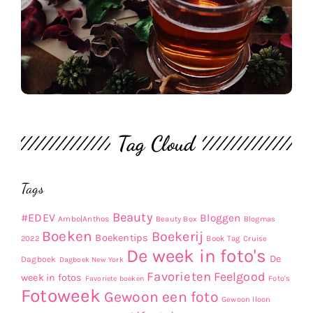
Tag Cloud
Tags
Beauty
#EDEV
Bloggen
Ambo|Anthos
Beauty Box
Blogmas
Boeken
Boekerij
Boekentips
Book Tag
2022
Cruise
De week in foto's
De
Dagboek
Dagboek New York
Favorieten
Feelgood
week in fotos
Favoriete boeken
Foto's
Fotoweek
Gewoon een foto
Gewoon Iloon