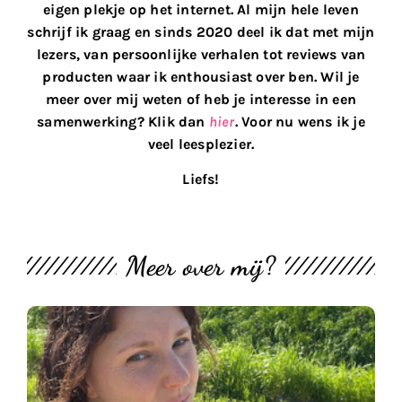
eigen plekje op het internet. Al mijn hele leven
schrijf ik graag en sinds 2020 deel ik dat met mijn
lezers, van persoonlijke verhalen tot reviews van
producten waar ik enthousiast over ben. Wil je
meer over mij weten of heb je interesse in een
samenwerking? Klik dan
hier
. Voor nu wens ik je
veel leesplezier.
Liefs!
Meer over mij?
M
th
bl
#