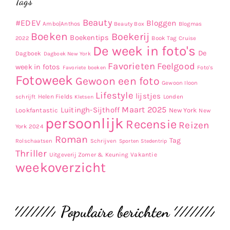
Tags
Beauty
#EDEV
Bloggen
Ambo|Anthos
Beauty Box
Blogmas
Boeken
Boekerij
Boekentips
Book Tag
2022
Cruise
De week in foto's
De
Dagboek
Dagboek New York
Favorieten
Feelgood
week in fotos
Favoriete boeken
Foto's
Fotoweek
Gewoon een foto
Gewoon Iloon
Lifestyle
lijstjes
Helen Fields
Londen
schrijft
Kletsen
Maart 2025
Luitingh-Sijthoff
Lookfantastic
New York
New
persoonlijk
Recensie
Reizen
York 2024
Roman
Tag
Rolschaatsen
Schrijven
Sporten
Stedentrip
Thriller
Uitgeverij Zomer & Keuning
Vakantie
weekoverzicht
Populaire berichten