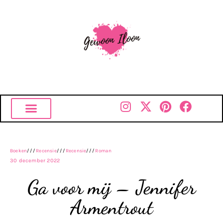
Boeken
///
Recensie
///
Recensie
///
Roman
30 december 2022
Ga voor mij – Jennifer
Armentrout