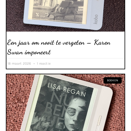
Een jaar om nooit te vergeten – Karen
Swan imponeert
18 maart 2026
1 reactie
BOEKEN