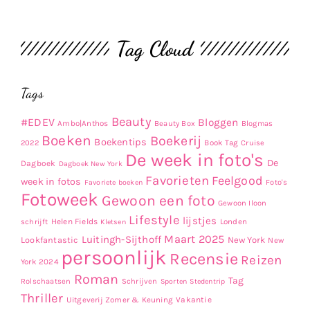
Tag Cloud
Tags
Beauty
#EDEV
Bloggen
Ambo|Anthos
Beauty Box
Blogmas
Boeken
Boekerij
Boekentips
Book Tag
2022
Cruise
De week in foto's
De
Dagboek
Dagboek New York
Favorieten
Feelgood
week in fotos
Favoriete boeken
Foto's
Fotoweek
Gewoon een foto
Gewoon Iloon
Lifestyle
lijstjes
Helen Fields
Londen
schrijft
Kletsen
Maart 2025
Luitingh-Sijthoff
Lookfantastic
New York
New
persoonlijk
Recensie
Reizen
York 2024
Roman
Tag
Rolschaatsen
Schrijven
Sporten
Stedentrip
Thriller
Uitgeverij Zomer & Keuning
Vakantie