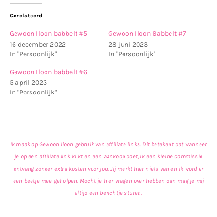
Gerelateerd
Gewoon Iloon babbelt #5
Gewoon Iloon Babbelt #7
16 december 2022
28 juni 2023
In "Persoonlijk"
In "Persoonlijk"
Gewoon Iloon babbelt #6
5 april 2023
In "Persoonlijk"
Ik maak op Gewoon Iloon gebruik van affiliate links. Dit betekent dat wanneer
je op een affiliate link klikt en een aankoop doet, ik een kleine commissie
ontvang zonder extra kosten voor jou. Jij merkt hier niets van en ik word er
een beetje mee geholpen. Mocht je hier vragen over hebben dan mag je mij
altijd een berichtje sturen.