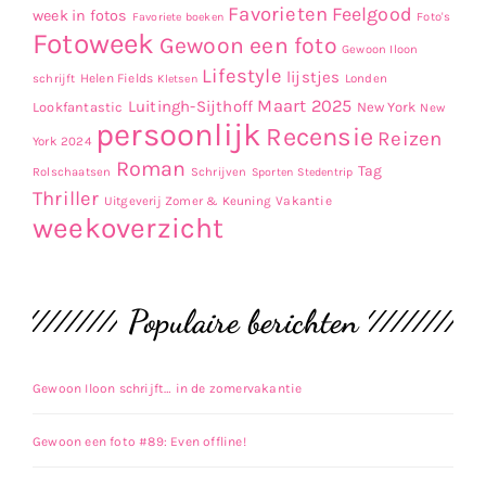
Favorieten
Feelgood
week in fotos
Favoriete boeken
Foto's
Fotoweek
Gewoon een foto
Gewoon Iloon
Lifestyle
lijstjes
Helen Fields
Londen
schrijft
Kletsen
Maart 2025
Luitingh-Sijthoff
Lookfantastic
New York
New
persoonlijk
Recensie
Reizen
York 2024
Roman
Tag
Rolschaatsen
Schrijven
Sporten
Stedentrip
Thriller
Uitgeverij Zomer & Keuning
Vakantie
weekoverzicht
Populaire berichten
Gewoon Iloon schrijft… in de zomervakantie
Gewoon een foto #89: Even offline!