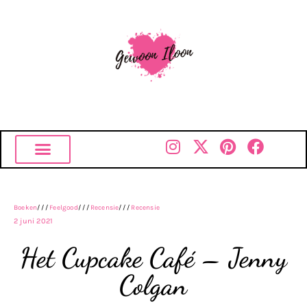
Boeken
///
Feelgood
///
Recensie
///
Recensie
2 juni 2021
Het Cupcake Café – Jenny
Colgan