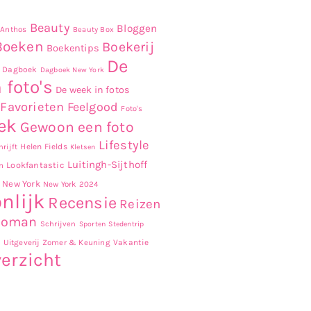
Beauty
Bloggen
Anthos
Beauty Box
Boeken
Boekerij
Boekentips
De
Dagboek
Dagboek New York
 foto's
De week in fotos
Favorieten
Feelgood
Foto's
ek
Gewoon een foto
Lifestyle
Helen Fields
rijft
Kletsen
Luitingh-Sijthoff
Lookfantastic
n
New York
New York 2024
nlijk
Recensie
Reizen
Roman
Schrijven
Sporten
Stedentrip
r
Uitgeverij Zomer & Keuning
Vakantie
erzicht