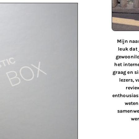
Mijn naam
leuk dat
gewoonilo
het interne
graag en s
lezers, 
revie
enthousiast
weten 
samenwer
wen