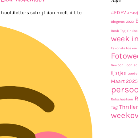
#EDEV
hoofdletters schrijf dan heeft dit te
Ambo|
Blogmas 2022
Book Tag
Cruise
week in
Favoriete boeken
Fotowe
Gewoon Iloon sch
lijstjes
Londe
Maart 2025
persoo
Rolschaatsen
Thrille
Tag
weekov