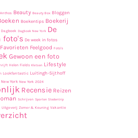
Beauty
Bloggen
Anthos
Beauty Box
Boeken
Boekerij
Boekentips
De
Dagboek
Dagboek New York
 foto's
De week in fotos
Favorieten
Feelgood
Foto's
ek
Gewoon een foto
Lifestyle
Helen Fields
rijft
Kletsen
Luitingh-Sijthoff
Lookfantastic
n
New York
New York 2024
nlijk
Recensie
Reizen
Roman
Schrijven
Sporten
Stedentrip
r
Uitgeverij Zomer & Keuning
Vakantie
erzicht