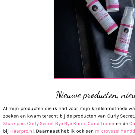
Nieuwe producten, nie
Al mijn producten die ik had voor mijn krullenmethode wa
zoeken en kwam terecht bij de producten van Curly Secret.
Shampoo
,
Curly Secret Bye Bye Knots Conditioner
en de
Cu
bij
Haarpro.nl
. Daarnaast heb ik ook een
microvezel hand