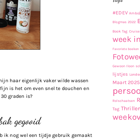
#EDEV
Ambo|
Blogmas 2022
Book Tag
Cruise
week in
Favoriete boeken
Fotowe
Gewoon Iloon sch
lijstjes
Londe
ijn haar eigenlijk vaker wilde wassen
Maart 2025
fijn is het om even snel te douchen en
persoo
 30 graden is?
Rolschaatsen
Thrille
Tag
weekov
nbak gegooid
b ik nog wel een tijdje gebruik gemaakt