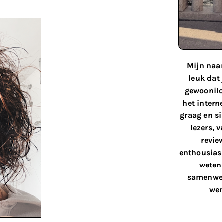
Mijn naam
leuk dat
gewoonilo
het interne
graag en s
lezers, 
revie
enthousiast
weten 
samenwer
wen