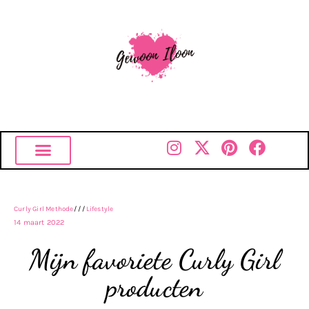
Curly Girl Methode
///
Lifestyle
14 maart 2022
Mijn favoriete Curly Girl
producten