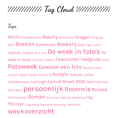
Tag Cloud
Tags
Beauty
#EDEV
Bloggen
Ambo|Anthos
Beauty Box
Blogmas
Boeken
Boekerij
Boekentips
Book Tag
2022
Cruise
De week in foto's
De
Dagboek
Dagboek New York
Favorieten
Feelgood
week in fotos
Favoriete boeken
Foto's
Fotoweek
Gewoon een foto
Gewoon Iloon
Lifestyle
lijstjes
Helen Fields
Londen
schrijft
Kletsen
Maart 2025
Luitingh-Sijthoff
Lookfantastic
New York
New
persoonlijk
Recensie
Reizen
York 2024
Roman
Tag
Rolschaatsen
Schrijven
Sporten
Stedentrip
Thriller
Uitgeverij Zomer & Keuning
Vakantie
weekoverzicht