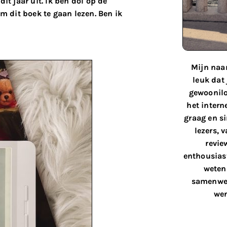
t jaar uit. Ik ben dol op de
om dit boek te gaan lezen. Ben ik
Mijn naam
leuk dat
gewoonilo
het interne
graag en s
lezers, 
revie
enthousiast
weten 
samenwer
wen