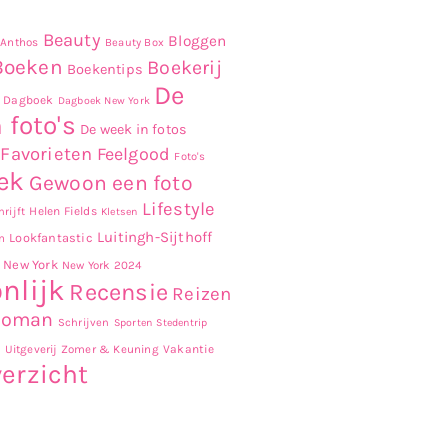
Beauty
Bloggen
Anthos
Beauty Box
Boeken
Boekerij
Boekentips
De
Dagboek
Dagboek New York
 foto's
De week in fotos
Favorieten
Feelgood
Foto's
ek
Gewoon een foto
Lifestyle
Helen Fields
rijft
Kletsen
Luitingh-Sijthoff
Lookfantastic
n
New York
New York 2024
nlijk
Recensie
Reizen
Roman
Schrijven
Sporten
Stedentrip
r
Uitgeverij Zomer & Keuning
Vakantie
erzicht