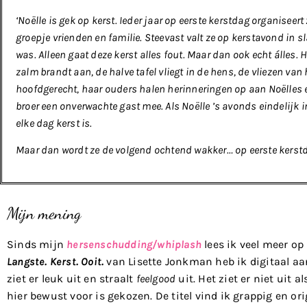
‘Noëlle is gek op kerst. Ieder jaar op eerste kerstdag organiseert
groepje vrienden en familie. Steevast valt ze op kerstavond in s
was. Alleen gaat deze kerst alles fout. Maar dan ook echt álles. 
zalm brandt aan, de halve tafel vliegt in de hens, de vliezen v
hoofdgerecht, haar ouders halen herinneringen op aan Noëlles 
broer een onverwachte gast mee. Als Noëlle ’s avonds eindelijk in 
elke dag kerst is.
Maar dan wordt ze de volgend ochtend wakker… op eerste kerst
Mijn mening
Sinds mijn
hersenschudding/whiplash
lees ik veel meer o
Langste. Kerst. Ooit.
van Lisette Jonkman heb ik digitaal aa
ziet er leuk uit en straalt
feelgood
uit. Het ziet er niet uit a
hier bewust voor is gekozen. De titel vind ik grappig en orig