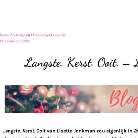
Boeken
///
Feelgood
///
Recensie
///
Recensie
21 december 2022
Langste. Kerst. Ooit. – 
Langste. Kerst. Ooit
van Lisette Jonkman zou eigenlijk in 