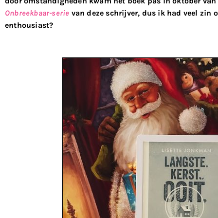
door omstandigheden kwam het boek pas in oktober van di
Onbreekbaar-serie
van deze schrijver, dus ik had veel zin 
enthousiast?