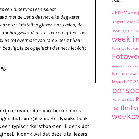
 ze een diner voor een select
#EDEV
Ambo|
laap met de wens dat het elke dag kerst
Blogmas 2022
Haar dure kristallen glazen sneuvelen, de
Book Tag
Cruise
an haar hoogzwangere zus breken tijdens het
week in
ex en tot overmaat van ramp neemt haar
bed ligt, is ze opgelucht dat het niet écht
Favoriete boeken
Fotowe
Gewoon Iloon sch
dag.
lijstjes
Londe
Maart 2025
persoo
Rolschaatsen
Thrille
Tag
p mijn e-reader dan voorheen en ook
weekov
ngeschaft en gelezen. Het fysieke boek
ls een typisch ‘kerstboek’ en ik denk dat
ineel. Ik denk wel dat deze titel lezers