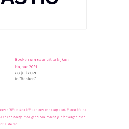
Boeken om naar uit te kijken |
Najaar 2021
28 juli 2021
In "Boeken"
een affiliate link klikt en een aankoop doet, ik een kleine
rd er een beetje mee geholpen. Mocht je hier vragen over
htje sturen.