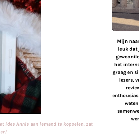
Mijn naam
leuk dat
gewoonilo
het interne
graag en s
lezers, 
revie
enthousiast
weten 
samenwer
wen
 het idee Annie aan iemand te koppelen, zat
er.’