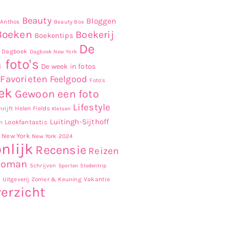
Beauty
Bloggen
Anthos
Beauty Box
Boeken
Boekerij
Boekentips
De
Dagboek
Dagboek New York
 foto's
De week in fotos
Favorieten
Feelgood
Foto's
ek
Gewoon een foto
Lifestyle
Helen Fields
rijft
Kletsen
Luitingh-Sijthoff
Lookfantastic
n
New York
New York 2024
nlijk
Recensie
Reizen
Roman
Schrijven
Sporten
Stedentrip
r
Uitgeverij Zomer & Keuning
Vakantie
erzicht