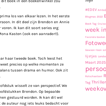
ls dit boek in een boekenwinkel zou
.
#EDEV
Ambo|
prima los van elkaar lezen. In het eerste
Blogmas 2022
rsoon. In dit deel zijn Brendon en Annie
Book Tag
Cruise
voren. Ik kan dit soort series erg
week in
ona Kasten (ook een aanrader!!).
Favoriete boeken
Fotowe
Gewoon Iloon sch
lijstjes
Londe
aar haar tweede boek. Toch leest het
Maart 2025
ze weet precies op welke momenten ze
persoo
 balans tussen drama en humor. Ook zit
.
Rolschaatsen
Thrille
Tag
fdstuk wisselt ze van perspectief. We
weekov
oofdstukken Brendon. Op bepaalde
onen gestuurd worden. Ik kan dit wel
t de auteur nog iets leuks bedacht voor