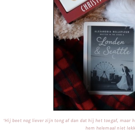
‘Hij beet nog liever zijn tong af dan dat hij het toegaf, maar
hem helemaal niet lekk