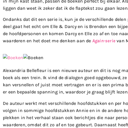
in mijn kast staan, passen de boeken perfect bij elkaar. A
liggen dan weet ik zeker dat ik de flaptekst zou gaan lezen
Ondanks dat dit een serie is, kun je de verschillende delen 
deel gaat het echt om Elle & Darcy en is Brendon een bijpe
de hoofdpersonen en komen Darcy en Elle zo af en toe naar 
waarderen en het doet me denken aan de
Again-serie
van M
Alexandria Bellefleur is een nieuwe auteur en dit is nog m
boek als een trein. Ik vind de dialogen goed opgebouwd, 
kan versnellen of juist moet vertragen en er is een prima
er een bepaalde spanning in, waardoor je graag blijft lezen
De auteur werkt met verschillende hoofdstukken en per hoo
volgen in sommige hoofdstukken Annie en in de andere h
plekken in het verhaal staan ook berichtjes die naar pers
waarderen, omdat dit zo af en toe gebeurt. Daarnaast heef