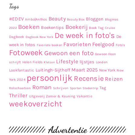
Tags
Beauty
#EDEV
Bloggen
Ambo|Anthos
Beauty Box
Blogmas
Boeken
Boekerij
Boekentips
Book Tag
2022
Cruise
De week in foto's
De
Dagboek
Dagboek New York
Favorieten
Feelgood
week in fotos
Favoriete boeken
Foto's
Fotoweek
Gewoon een foto
Gewoon Iloon
Lifestyle
lijstjes
Helen Fields
Londen
schrijft
Kletsen
Maart 2025
Luitingh-Sijthoff
Lookfantastic
New York
New
persoonlijk
Recensie
Reizen
York 2024
Roman
Tag
Rolschaatsen
Schrijven
Sporten
Stedentrip
Thriller
Uitgeverij Zomer & Keuning
Vakantie
weekoverzicht
Advertentie