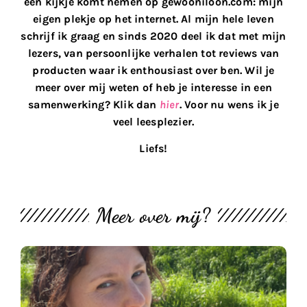
een kijkje komt nemen op gewooniloon.com: mijn
eigen plekje op het internet. Al mijn hele leven
schrijf ik graag en sinds 2020 deel ik dat met mijn
lezers, van persoonlijke verhalen tot reviews van
producten waar ik enthousiast over ben. Wil je
meer over mij weten of heb je interesse in een
samenwerking? Klik dan
hier
. Voor nu wens ik je
veel leesplezier.
Liefs!
Meer over mij?
M
th
bl
#