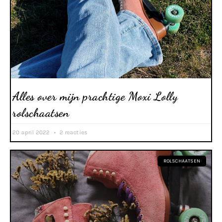
Alles over mijn prachtige Moxi Lolly
rolschaatsen
20 april 2022
2 reacties
ROLSCHAATSEN