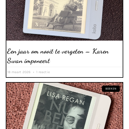
Een jaar om nooit te vergeten – Karen
Swan imponeert
18 maart 2026
1 reactie
BOEKEN