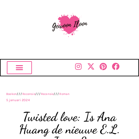
Boeken
///
Recensie
///
Recensie
///
Roman
5 januari 2024
Twisted love: Is Ana
Huang de nieuwe E.L.