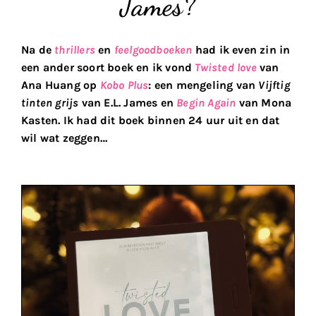
James?
Na de
thrillers
en
feelgoodboeken
had ik even zin in
een ander soort boek en ik vond
Twisted love
van
Ana Huang op
Kobo Plus
: een mengeling van
Vijftig
tinten grijs
van E.L. James en
Begin Again
van Mona
Kasten. Ik had dit boek binnen 24 uur uit en dat
wil wat zeggen…