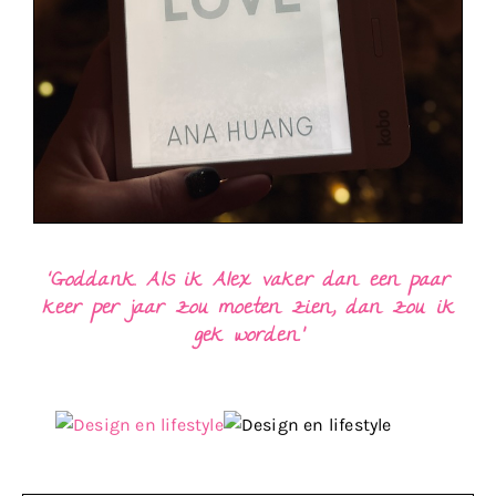
‘Goddank. Als ik Alex vaker dan een paar
keer per jaar zou moeten zien, dan zou ik
gek worden.’