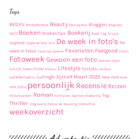
Tags
Beauty
#EDEV
Bloggen
Ambo|Anthos
Beauty Box
Blogmas
Boeken
Boekerij
Boekentips
Book Tag
2022
Cruise
De week in foto's
De
Dagboek
Dagboek New York
Favorieten
Feelgood
week in fotos
Favoriete boeken
Foto's
Fotoweek
Gewoon een foto
Gewoon Iloon
Lifestyle
lijstjes
Helen Fields
Londen
schrijft
Kletsen
Maart 2025
Luitingh-Sijthoff
Lookfantastic
New York
New
persoonlijk
Recensie
Reizen
York 2024
Roman
Tag
Rolschaatsen
Schrijven
Sporten
Stedentrip
Thriller
Uitgeverij Zomer & Keuning
Vakantie
weekoverzicht
Advertentie