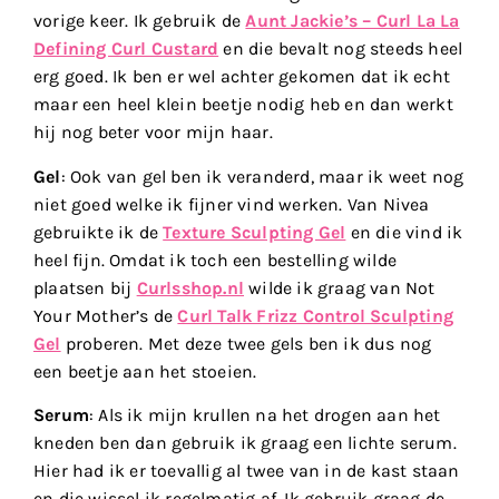
vorige keer. Ik gebruik de
Aunt Jackie’s – Curl La La
Defining Curl Custard
en die bevalt nog steeds heel
erg goed. Ik ben er wel achter gekomen dat ik echt
maar een heel klein beetje nodig heb en dan werkt
hij nog beter voor mijn haar.
Gel
: Ook van gel ben ik veranderd, maar ik weet nog
niet goed welke ik fijner vind werken. Van Nivea
gebruikte ik de
Texture Sculpting Gel
en die vind ik
heel fijn. Omdat ik toch een bestelling wilde
plaatsen bij
Curlsshop.nl
wilde ik graag van Not
Your Mother’s de
Curl Talk Frizz Control Sculpting
Gel
proberen. Met deze twee gels ben ik dus nog
een beetje aan het stoeien.
Serum
: Als ik mijn krullen na het drogen aan het
kneden ben dan gebruik ik graag een lichte serum.
Hier had ik er toevallig al twee van in de kast staan
en die wissel ik regelmatig af. Ik gebruik graag de