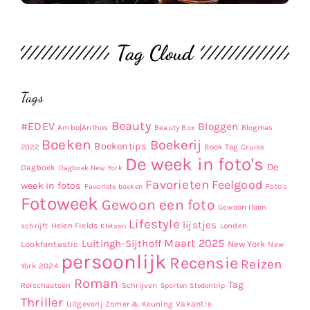
Tag Cloud
Tags
Beauty
#EDEV
Bloggen
Ambo|Anthos
Beauty Box
Blogmas
Boeken
Boekerij
Boekentips
Book Tag
2022
Cruise
De week in foto's
De
Dagboek
Dagboek New York
Favorieten
Feelgood
week in fotos
Favoriete boeken
Foto's
Fotoweek
Gewoon een foto
Gewoon Iloon
Lifestyle
lijstjes
Helen Fields
Londen
schrijft
Kletsen
Maart 2025
Luitingh-Sijthoff
Lookfantastic
New York
New
persoonlijk
Recensie
Reizen
York 2024
Roman
Tag
Rolschaatsen
Schrijven
Sporten
Stedentrip
Thriller
Uitgeverij Zomer & Keuning
Vakantie