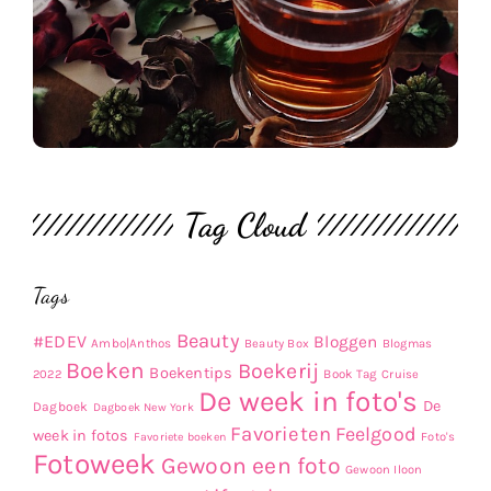
Tag Cloud
Tags
Beauty
#EDEV
Bloggen
Ambo|Anthos
Beauty Box
Blogmas
Boeken
Boekerij
Boekentips
Book Tag
2022
Cruise
De week in foto's
De
Dagboek
Dagboek New York
Favorieten
Feelgood
week in fotos
Favoriete boeken
Foto's
Fotoweek
Gewoon een foto
Gewoon Iloon