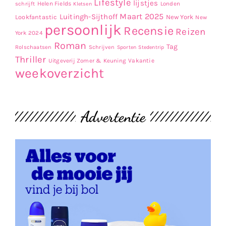
Lifestyle
lijstjes
Helen Fields
Londen
schrijft
Kletsen
Maart 2025
Luitingh-Sijthoff
Lookfantastic
New York
New
persoonlijk
Recensie
Reizen
York 2024
Roman
Tag
Rolschaatsen
Schrijven
Sporten
Stedentrip
Thriller
Uitgeverij Zomer & Keuning
Vakantie
weekoverzicht
Advertentie