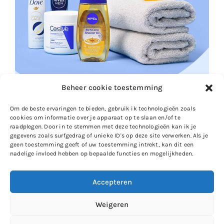
Beheer cookie toestemming
Om de beste ervaringen te bieden, gebruik ik technologieën zoals
cookies om informatie over je apparaat op te slaan en/of te
raadplegen. Door in te stemmen met deze technologieën kan ik je
gegevens zoals surfgedrag of unieke ID's op deze site verwerken. Als je
geen toestemming geeft of uw toestemming intrekt, kan dit een
nadelige invloed hebben op bepaalde functies en mogelijkheden.
Accepteren
Gewoon Iloon
Weigeren
Zie ik je op
Instagram
?