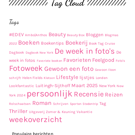
Tag Cloud
Tags
Beauty
#EDEV
Bloggen
Ambo|Anthos
Beauty Box
Blogmas
Boeken
Boekerij
Boekentips
Book Tag
2022
Cruise
De week in foto's
De
Dagboek
Dagboek New York
Favorieten
Feelgood
week in fotos
Favoriete boeken
Foto's
Fotoweek
Gewoon een foto
Gewoon Iloon
Lifestyle
lijstjes
Helen Fields
Londen
schrijft
Kletsen
Maart 2025
Luitingh-Sijthoff
Lookfantastic
New York
New
persoonlijk
Recensie
Reizen
York 2024
Roman
Tag
Rolschaatsen
Schrijven
Sporten
Stedentrip
Thriller
Uitgeverij Zomer & Keuning
Vakantie
weekoverzicht
Populaire berichten