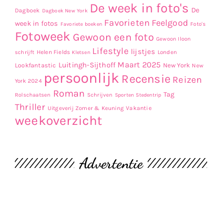
De week in foto's
De
Dagboek
Dagboek New York
Favorieten
Feelgood
week in fotos
Favoriete boeken
Foto's
Fotoweek
Gewoon een foto
Gewoon Iloon
Lifestyle
lijstjes
Helen Fields
Londen
schrijft
Kletsen
Maart 2025
Luitingh-Sijthoff
Lookfantastic
New York
New
persoonlijk
Recensie
Reizen
York 2024
Roman
Tag
Rolschaatsen
Schrijven
Sporten
Stedentrip
Thriller
Uitgeverij Zomer & Keuning
Vakantie
weekoverzicht
Advertentie